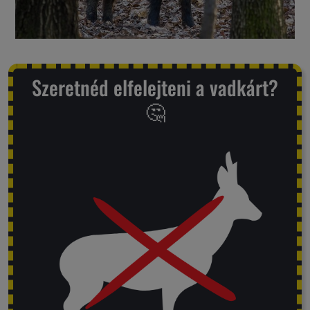
Garanciáink
Szakértői
Szeretnéd elfelejteni a vadkárt?
blog
🤔
Légy
viszonteladó!
Rólunk
Szállítás,
szerviz