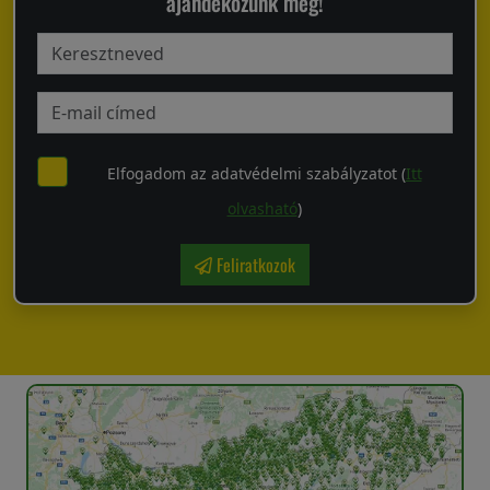
ajándékozunk meg!
Elfogadom az adatvédelmi szabályzatot (
Itt
olvasható
)
Feliratkozok