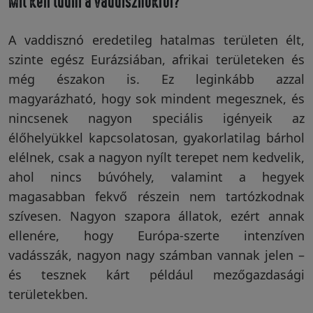
Mit kell tudni a vaddisznókról?
A vaddisznó eredetileg hatalmas területen élt,
szinte egész Eurázsiában, afrikai területeken és
még északon is. Ez leginkább azzal
magyarázható, hogy sok mindent megesznek, és
nincsenek nagyon speciális igényeik az
élőhelyükkel kapcsolatosan, gyakorlatilag bárhol
elélnek, csak a nagyon nyílt terepet nem kedvelik,
ahol nincs búvóhely, valamint a hegyek
magasabban fekvő részein nem tartózkodnak
szívesen. Nagyon szapora állatok, ezért annak
ellenére, hogy Európa-szerte intenzíven
vadásszák, nagyon nagy számban vannak jelen –
és tesznek kárt például mezőgazdasági
területekben.