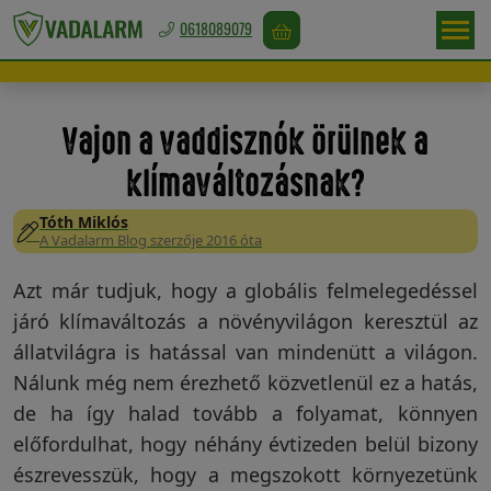
0618089079
Europa
/
Vajon a vaddisznók örülnek a
EUR
klímaváltozásnak?
Tóth Miklós
A Vadalarm Blog szerzője 2016 óta
Vadriasztás
Azt már tudjuk, hogy a globális felmelegedéssel
járó klímaváltozás a növényvilágon keresztül az
Madárriasztás
állatvilágra is hatással van mindenütt a világon.
Nálunk még nem érezhető közvetlenül ez a hatás,
de ha így halad tovább a folyamat, könnyen
Rágcsálóriasztás
előfordulhat, hogy néhány évtizeden belül bizony
észrevesszük, hogy a megszokott környezetünk