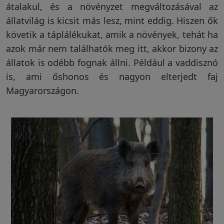
átalakul, és a növényzet megváltozásával az
állatvilág is kicsit más lesz, mint eddig. Hiszen ők
Vakondriasztás
követik a táplálékukat, amik a növények, tehát ha
azok már nem találhatók meg itt, akkor bizony az
állatok is odébb fognak állni. Például a vaddisznó
Villanypásztor
is, ami őshonos és nagyon elterjedt faj
Magyarországon.
Napelem
GPS
nyomkövetés
Kiegészítők