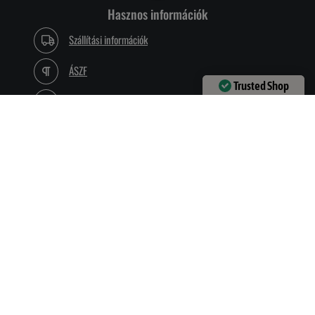
Hasznos információk
Szállítási információk
ÁSZF
Trusted Shop
Adatvédelmi nyilatkozat
Verified by
Trustindex
Blog
Dolgozz nálunk!
Elérhetőségeink
1132 Budapest, Visegrádi u. 40. (Ügyfélfogadás csak
pénteken)
Hívj most:
+3618089079
Írj e-mailt:
info@vadalarm.hu