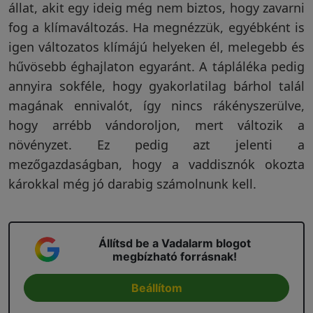
állat, akit egy ideig még nem biztos, hogy zavarni
fog a klímaváltozás. Ha megnézzük, egyébként is
igen változatos klímájú helyeken él, melegebb és
hűvösebb éghajlaton egyaránt. A tápláléka pedig
annyira sokféle, hogy gyakorlatilag bárhol talál
magának ennivalót, így nincs rákényszerülve,
hogy arrébb vándoroljon, mert változik a
növényzet. Ez pedig azt jelenti a
mezőgazdaságban, hogy a vaddisznók okozta
károkkal még jó darabig számolnunk kell.
Állítsd be a Vadalarm blogot
megbízható forrásnak!
Beállítom