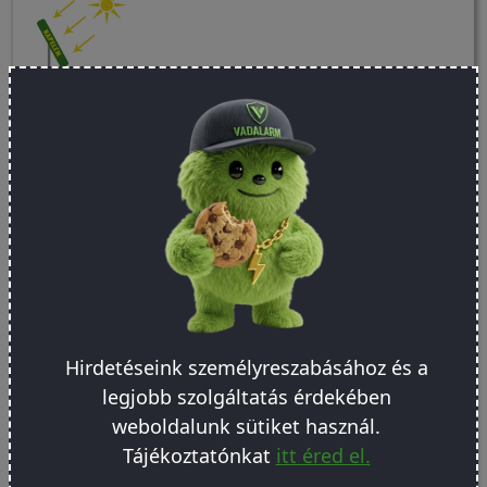
Válaszolj 8 kérdésre és máris összeállítjuk
Hirdetéseink személyreszabásához és a
személyreszabott villanypásztor rendszeredet!
legjobb szolgáltatás érdekében
weboldalunk sütiket használ.
Próbáld ki most!
Tájékoztatónkat
itt éred el.