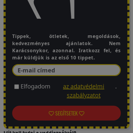
Visszaküldési
politika
Tippek, ötletek, megoldások,
kedvezményes ajánlatok. Nem
Kapcsolatfelvétel
Karácsonykor, azonnal. Iratkozz fel, és
már küldjük is az első 10 tippet.
Regisztráció/Belépés
Elfogadom
az adatvédelmi
.
szabályzatot
SEGÍTSETEK