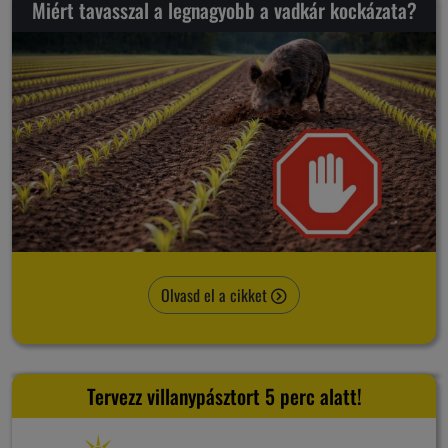
Miért tavasszal a legnagyobb a vadkár kockázata?
Olvasd el a cikket
Tervezz villanypásztort 5 perc alatt!