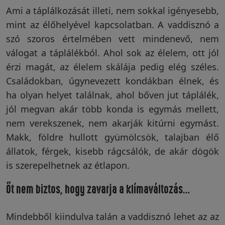
Ami a táplálkozását illeti, nem sokkal igényesebb,
mint az élőhelyével kapcsolatban. A vaddisznó a
szó szoros értelmében vett mindenevő, nem
válogat a táplálékból. Ahol sok az élelem, ott jól
érzi magát, az élelem skálája pedig elég széles.
Családokban, úgynevezett kondákban élnek, és
ha olyan helyet találnak, ahol bőven jut táplálék,
jól megvan akár több konda is egymás mellett,
nem verekszenek, nem akarják kitúrni egymást.
Makk, földre hullott gyümölcsök, talajban élő
állatok, férgek, kisebb rágcsálók, de akár dögök
is szerepelhetnek az étlapon.
Őt nem biztos, hogy zavarja a klímaváltozás…
Mindebből kiindulva talán a vaddisznó lehet az az