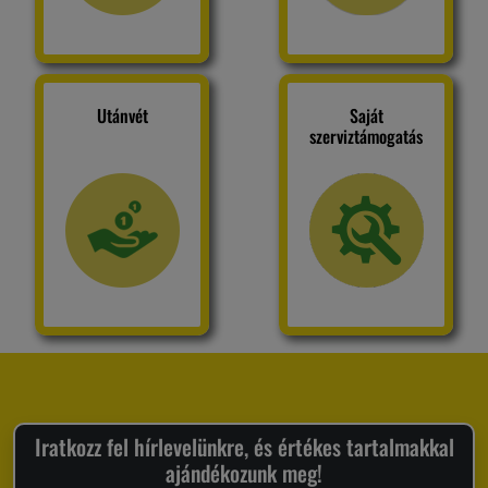
Utánvét
Saját
szerviztámogatás
Iratkozz fel hírlevelünkre, és értékes tartalmakkal
ajándékozunk meg!