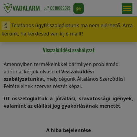
0618089079
Telefonos ügyfélszolgálatunk ma nem elérhető. Arra
Magyarország
kérünk, ha kérdésed van írj e-mailt!
/
Ft
Visszaküldési szabályzat
Amennyiben termékeinkkel bármilyen problémád
Vadriasztás
adódna, kérjük olvasd el
Visszaküldési
szabályzatunk
at, mely cégünk Általános Szerződési
Feltételeinek szerves részét képzi.
Madárriasztás
Itt összefoglaltuk a jótállási, szavatossági igények,
valamint az elállási jog gyakorlásának menetét.
Rágcsálóriasztás
A hiba bejelentése