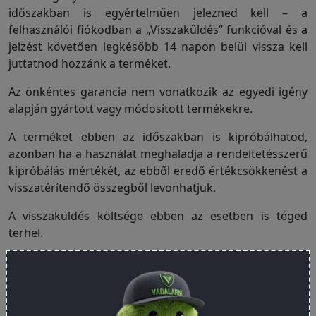
időszakban is egyértelműen jelezned kell – a
felhasználói fiókodban a „Visszaküldés” funkcióval és a
jelzést követően legkésőbb 14 napon belül vissza kell
juttatnod hozzánk a terméket.
Az önkéntes garancia nem vonatkozik az egyedi igény
alapján gyártott vagy módosított termékekre.
A terméket ebben az időszakban is kipróbálhatod,
azonban ha a használat meghaladja a rendeltetésszerű
kipróbálás mértékét, az ebből eredő értékcsökkenést a
visszatérítendő összegből levonhatjuk.
A visszaküldés költsége ebben az esetben is téged
terhel.
A visszatérítés módja
Ha elállás esetén bankszámládra szeretnéd kérni a
pénzt, adj meg egy számlaszámot! Ha nem kapunk