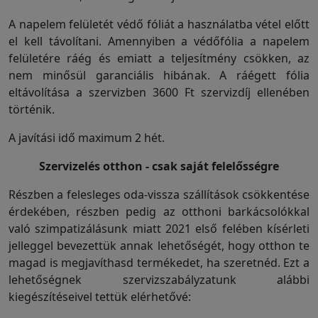
A napelem felületét védő fóliát a használatba vétel előtt
Visszaküldési
el kell távolítani. Amennyiben a védőfólia a napelem
politika
felületére ráég és emiatt a teljesítmény csökken, az
nem minősül garanciális hibának. A ráégett fólia
eltávolítása a szervizben 3600 Ft szervizdíj ellenében
Kapcsolatfelvétel
történik.
A javítási idő maximum 2 hét.
Regisztráció/Belépés
Szervizelés otthon - csak saját felelősségre
Részben a felesleges oda-vissza szállítások csökkentése
érdekében, részben pedig az otthoni barkácsolókkal
való szimpatizálásunk miatt 2021 első felében kísérleti
jelleggel bevezettük annak lehetőségét, hogy otthon te
magad is megjavíthasd termékedet, ha szeretnéd. Ezt a
lehetőségnek szervizszabályzatunk alábbi
kiegészítéseivel tettük elérhetővé: