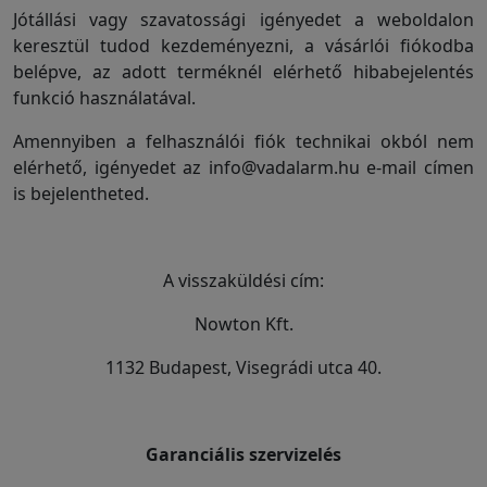
Jótállási vagy szavatossági igényedet a weboldalon
Vakondriasztás
keresztül tudod kezdeményezni, a vásárlói fiókodba
belépve, az adott terméknél elérhető hibabejelentés
funkció használatával.
Villanypásztor
Amennyiben a felhasználói fiók technikai okból nem
elérhető, igényedet az info@vadalarm.hu e-mail címen
is bejelentheted.
Napelem
A visszaküldési cím:
GPS
Nowton Kft.
nyomkövetés
1132 Budapest, Visegrádi utca 40.
Kiegészítők
Garanciális szervizelés