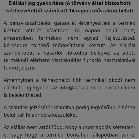
Elállási jog gyakorlása (A törvény által biztosított
kézhezvételtől számított 14 napos időszakon belül)
A pénzvisszafizetési garanciát érvényesíteni a termék
kézhez vételét követően 14 napon belül lehet,
amennyiben terméked nem egyedi fejlesztéssel,
kérésedre történő módosítással készült. Az elállási
szándékodat a vásárlói fiókodba belépve, az adott
terméknél elérhető visszaküldés funkció használatával
tudod jelezni.
Amennyiben a felhasználói fiók technikai okból nem
elérhető, igényedet az info@vadalarm.hu e-mail címen
is bejelentheted.
A szándék jelzésétől számítva pedig legkésőbb 2 héten
belül kell feladnod a készüléket.
Az elállás nem attól függ, hogy a csomagolás sértetlen-
e, vagy hogy a termék bontatlan állapotban van-e.