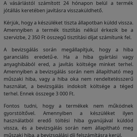
A vásárlástól számított 24 hónapon belül a termék
Garanciáink
jótállás keretében javításra visszaküldhető.
Kérjük, hogy a készüléket tiszta állapotban küldd vissza.
Amennyiben a termék tisztítás nélkül érkezik be a
Szakértői
szervizbe, 2 350 Ft összegű tisztítási díjat számítunk fel.
blog
A bevizsgálás során megállapítjuk, hogy a hiba
garanciális eredetű-e. Ha a hiba gyártási vagy
Légy
anyaghibából ered, a javítás költsége minket terhel.
viszonteladó!
Amennyiben a bevizsgálás során nem állapítható meg
műszaki hiba, vagy a hiba oka nem rendeltetésszerű
használat, a bevizsgálás indokolt költsége a téged
terhel. Ennek összege 3 000 Ft.
Rólunk
Fontos tudni, hogy a termékek nem működnek
gyorstöltővel. Amennyiben a készüléket ilyen
Szállítás,
használatból eredő töltési hiba gyanújával küldöd
szerviz
vissza, és a bevizsgálás során nem állapítható meg
műszaki hiba, a bevizsgálási díj felszámításra kerül.