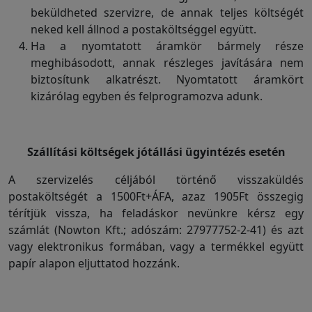
beküldheted szervizre, de annak teljes költségét
neked kell állnod a postaköltséggel együtt.
Ha a nyomtatott áramkör bármely része
meghibásodott, annak részleges javítására nem
biztosítunk alkatrészt. Nyomtatott áramkört
kizárólag egyben és felprogramozva adunk.
Szállítási költségek jótállási ügyintézés esetén
A szervizelés céljából történő visszaküldés
postaköltségét a 1500Ft+ÁFA, azaz 1905Ft összegig
térítjük vissza, ha feladáskor nevünkre kérsz egy
számlát (Nowton Kft.; adószám: 27977752-2-41) és azt
vagy elektronikus formában, vagy a termékkel együtt
papír alapon eljuttatod hozzánk.