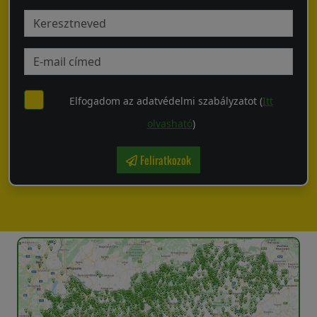
Elfogadom az adatvédelmi szabályzatot (
Itt
olvasható
)
Feliratkozok