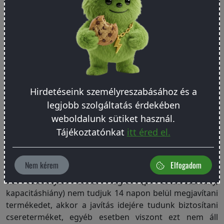
számlaszámot, a visszajáró összeget a megrendeléskor
igénybe vett fizetési móddal megegyező módon térítjük
vissza. A vásárlástól való elálláskor a visszapostázás
költségét nem tudjuk visszatéríteni.
Készülék cseréje
Készülékcserét akkor tudunk biztosítani, ha háromszor
Hirdetéseink személyreszabásához és a
hibásodott meg a termék. Kivételt képez ez alól az az
legjobb szolgáltatás érdekében
eset, ha a termék már a vásárláskor hibás volt, és ezt a
vásárlástól számítva 3 napon belül jelezted. Ekkor
weboldalunk sütiket használ.
automatikusan új készüléket kapsz, 3 napon túli
Tájékoztatónkat
itt éred el.
bejelentés esetén a készülék javításra kerül.
Javítás idejére csereeszköz
Nem kérem
Elfogadom
Ha valamilyen oknál fogva (pl alkatrészhiány,
kapacitáshiány) nem tudjuk 14 napon belül megjavítani
termékedet, akkor a javítás idejére tudunk biztosítani
csereterméket, egyéb esetben viszont ezt nem áll