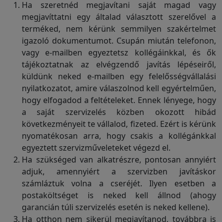
Ha szeretnéd megjavítani saját magad vagy
megjavíttatni egy általad választott szerelővel a
terméked, nem kérünk semmilyen szakértelmet
igazoló dokumentumot. Csupán miután telefonon,
vagy e-mailben egyeztetsz kollégáinkkal, és ők
tájékoztatnak az elvégzendő javítás lépéseiről,
küldünk neked e-mailben egy felelősségvállalási
nyilatkozatot, amire válaszolnod kell egyértelműen,
hogy elfogadod a feltételeket. Ennek lényege, hogy
a saját szervizelés közben okozott hibád
következményeit te vállalod, fizeted. Ezért is kérünk
nyomatékosan arra, hogy csakis a kollégánkkal
egyeztett szervizműveleteket végezd el.
Ha szükséged van alkatrészre, pontosan annyiért
adjuk, amennyiért a szervizben javításkor
számláztuk volna a cseréjét. Ilyen esetben a
postaköltséget is neked kell állnod (ahogy
garancián túli szervizelés esetén is neked kellene).
Ha otthon nem sikerül megjavítanod, továbbra is