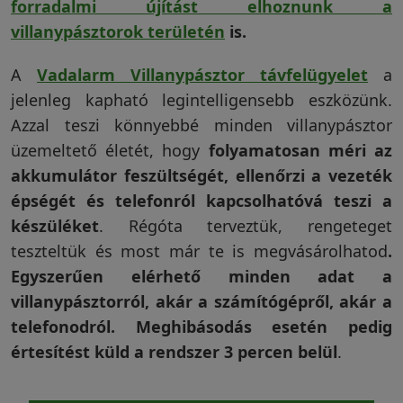
forradalmi újítást elhoznunk a
Garanciáink
villanypásztorok területén
is.
A
Vadalarm Villanypásztor távfelügyelet
a
Szakértői
jelenleg kapható legintelligensebb eszközünk.
blog
Azzal teszi könnyebbé minden villanypásztor
üzemeltető életét, hogy
folyamatosan méri az
akkumulátor feszültségét, ellenőrzi a vezeték
Légy
épségét és telefonról kapcsolhatóvá teszi a
viszonteladó!
készüléket
. Régóta terveztük, rengeteget
teszteltük és most már te is megvásárolhatod
.
Egyszerűen elérhető minden adat a
Rólunk
villanypásztorról, akár a számítógépről, akár a
telefonodról. Meghibásodás esetén pedig
Szállítás,
értesítést küld a rendszer 3 percen belül
.
szerviz