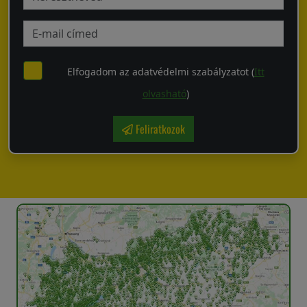
Elfogadom az adatvédelmi szabályzatot (
Itt
olvasható
)
Feliratkozok