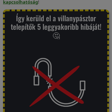
kapcsolhatóság
!
Így kerüld el a villanypásztor
telepítők 5 leggyakoribb hibáját!
🤔