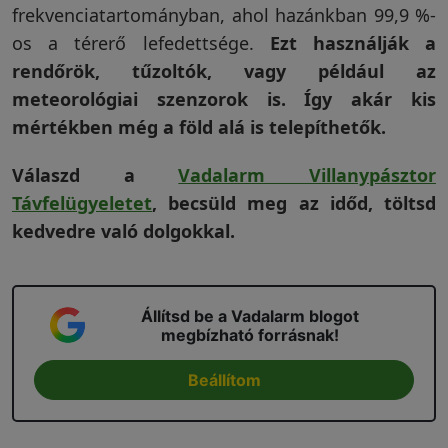
frekvenciatartományban, ahol hazánkban 99,9 %-
os a térerő lefedettsége.
Ezt használják a
rendőrök, tűzoltók, vagy például az
meteorológiai szenzorok is. Így akár kis
mértékben még a föld alá is telepíthetők.
Válaszd a
Vadalarm Villanypásztor
Távfelügyeletet
, becsüld meg az időd, töltsd
kedvedre való dolgokkal.
Állítsd be a Vadalarm blogot
megbízható forrásnak!
Beállítom