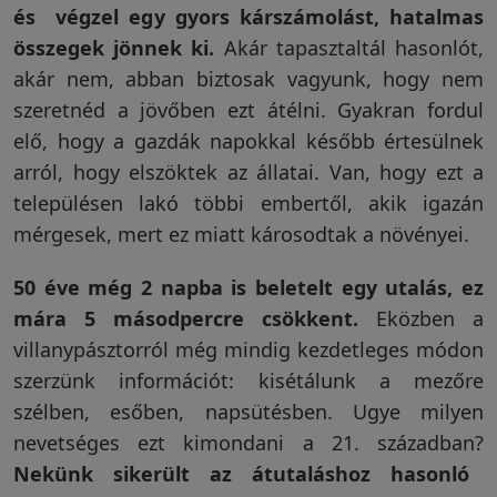
és végzel egy gyors kárszámolást, hatalmas
Vakondriasztás
összegek jönnek ki.
Akár tapasztaltál hasonlót,
akár nem, abban biztosak vagyunk, hogy nem
szeretnéd a jövőben ezt átélni. Gyakran fordul
Villanypásztor
elő, hogy a gazdák napokkal később értesülnek
arról, hogy elszöktek az állatai. Van, hogy ezt a
településen lakó többi embertől, akik igazán
mérgesek, mert ez miatt károsodtak a növényei.
Napelem
50 éve még 2 napba is beletelt egy utalás, ez
GPS
mára 5 másodpercre csökkent.
Eközben a
nyomkövetés
villanypásztorról még mindig kezdetleges módon
szerzünk információt: kisétálunk a mezőre
szélben, esőben, napsütésben. Ugye milyen
Kiegészítők
nevetséges ezt kimondani a 21. században?
Nekünk sikerült az átutaláshoz hasonló