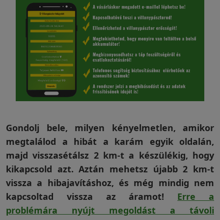
Visszaküldési
politika
Kapcsolatfelvétel
Regisztráció/Belépés
Gondolj bele, milyen kényelmetlen, amikor
megtalálod a hibát a karám egyik oldalán,
majd visszasétálsz 2 km-t a készülékig, hogy
kikapcsold azt. Aztán mehetsz újabb 2 km-t
vissza a hibajavításhoz, és még mindig nem
kapcsoltad vissza az áramot!
Erre a
problémára nyújt megoldást a távoli