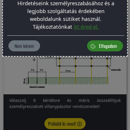
Hirdetéseink személyreszabásához és a
legjobb szolgáltatás érdekében
weboldalunk sütiket használ.
Tájékoztatónkat
itt éred el.
Nem kérem
Elfogadom
Válaszolj 8 kérdésre és máris összeállítjuk
személyreszabott villanypásztor rendszeredet!
Próbáld ki most!