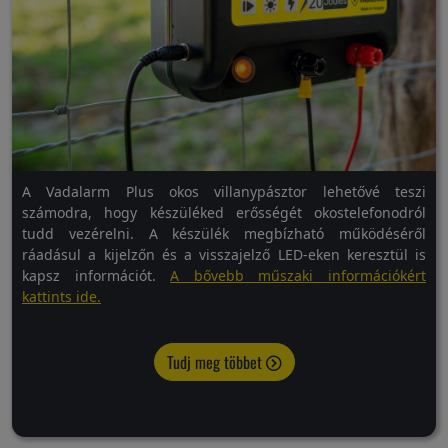
A Vadalarm Plus okos villanypásztor lehetővé teszi
számodra, hogy készüléked erősségét okostelefonodról
tudd vezérelni. A készülék megbízható működéséről
ráadásul a kijelzőn és a visszajelző LED-eken keresztül is
kapsz információt.
A bővebb műszaki információkért
kattints ide.
Tudj meg többet