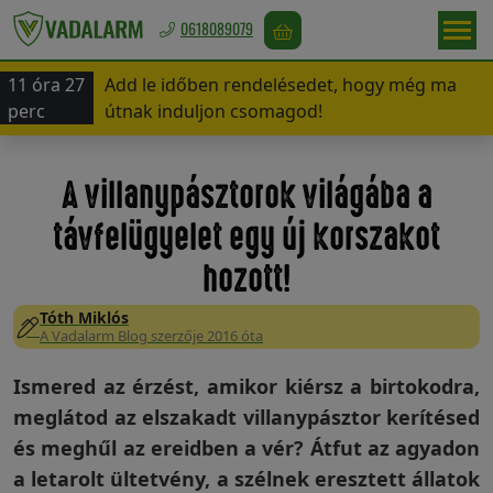
0618089079
11 óra 27
Add le időben rendelésedet, hogy még ma
Europa
perc
útnak induljon csomagod!
/
EUR
A villanypásztorok világába a
távfelügyelet egy új korszakot
Vadriasztás
hozott!
Tóth Miklós
A Vadalarm Blog szerzője 2016 óta
Madárriasztás
Ismered az érzést, amikor kiérsz a birtokodra,
meglátod az elszakadt villanypásztor kerítésed
Rágcsálóriasztás
és meghűl az ereidben a vér? Átfut az agyadon
a letarolt ültetvény, a szélnek eresztett állatok