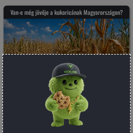
Van-e még jövője a kukoricának Magyarországon?
Olvasd el a cikket
Tervezz villanypásztort 5 perc alatt!