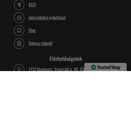
ÁSZF
Adatvédelmi nyilatkozat
Blog
Dolgozz nálunk!
Elérhetőségeink
Trusted Shop
1132 Budapest, Visegrádi u. 40. (Ügyfélfogadás csak
Verified by
Trustindex
pénteken)
Hívj most:
+3618089079
Írj e-mailt:
info@vadalarm.hu
Vagy írj facebook üzenetet
Gyakori kérdések