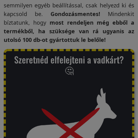
semmilyen egyéb beállítással, csak helyezd ki és
Visszaküldési
kapcsold be.
Gondozásmentes!
Mindenkit
politika
bíztatunk, hogy
most rendeljen még ebből a
termékből, ha szüksége van rá ugyanis az
utolsó 100 db-ot gyártottuk le belőle!
Kapcsolatfelvétel
Szeretnéd elfelejteni a vadkárt?
🤔
Regisztráció/Belépés