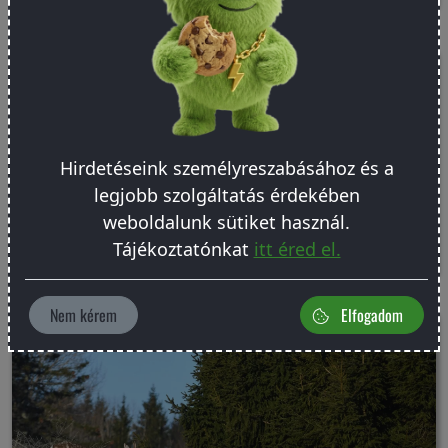
Hirdetéseink személyreszabásához és a
legjobb szolgáltatás érdekében
weboldalunk sütiket használ.
Tájékoztatónkat
itt éred el.
Nem kérem
Elfogadom
Itt az egységes vadkárfelmérési útmutató!