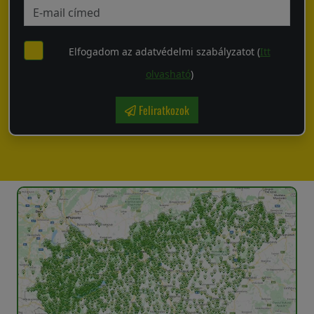
Elfogadom az adatvédelmi szabályzatot (
Itt
olvasható
)
Feliratkozok