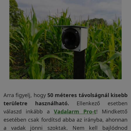
Garanciáink
Szakértői
blog
Légy
viszonteladó!
Rólunk
Arra figyelj, hogy
50 méteres távolságnál kisebb
területre használható.
Ellenkező esetben
válaszd inkább a
Vadalarm Pro-t
! Mindkettő
Szállítás,
esetében csak fordítsd abba az irányba, ahonnan
szerviz
a vadak jönni szoktak. Nem kell bajlódnod