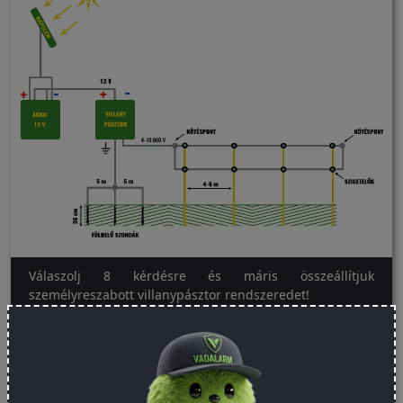
Válaszolj 8 kérdésre és máris összeállítjuk
személyreszabott villanypásztor rendszeredet!
Próbáld ki most!