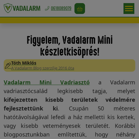
0618089079
Magyarország
/
Figyelem, Vadalarm Mini
Ft
készletkisöprés!
Tóth Miklós
A Vadalarm Blog szerzője 2016 óta
Vadriasztás
Vadalarm Mini Vadriasztó
a Vadalarm
vadriasztócsalád legkisebb tagja, melyet
Madárriasztás
kifejezetten kisebb területek védelmére
fejlesztettünk ki
. Csupán 50 méteres
hatótávolságával lefedi a ház melletti kis kertek,
Rágcsálóriasztás
vagy kisebb veteményesek területét. Korábbi
blogposztunkban említettük, hogy néhány