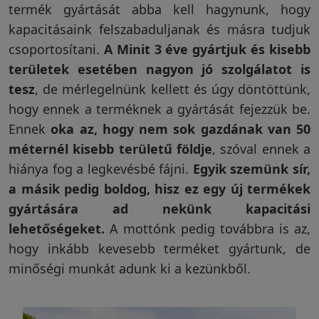
termék gyártását abba kell hagynunk, hogy
kapacitásaink felszabaduljanak és másra tudjuk
Vakondriasztás
csoportosítani.
A Minit 3 éve gyártjuk és kisebb
területek esetében nagyon jó szolgálatot is
tesz
, de mérlegelnünk kellett és úgy döntöttünk,
Villanypásztor
hogy ennek a terméknek a gyártását fejezzük be.
Ennek
oka az, hogy nem sok gazdának van 50
méternél kisebb területű földje
, szóval ennek a
Napelem
hiánya fog a legkevésbé fájni.
Egyik szemünk sír,
a másik pedig boldog, hisz ez egy új termékek
GPS
gyártására ad nekünk kapacitási
nyomkövetés
lehetőségeket.
A mottónk pedig továbbra is az,
hogy inkább kevesebb terméket gyártunk, de
minőségi munkát adunk ki a kezünkből.
Kiegészítők