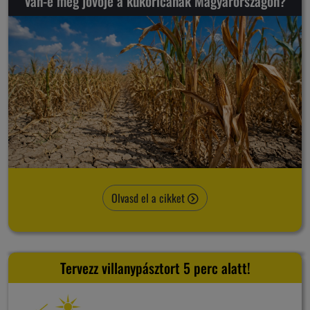
Van-e még jövője a kukoricának Magyarországon?
Olvasd el a cikket
Tervezz villanypásztort 5 perc alatt!