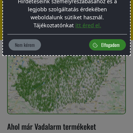
Hirdetéseink személyreszabásához és a
legjobb szolgáltatás érdekében
Feliratkozok
weboldalunk sütiket használ.
Tájékoztatónkat
itt éred el.
Nem kérem
Elfogadom
Ahol már Vadalarm termékeket