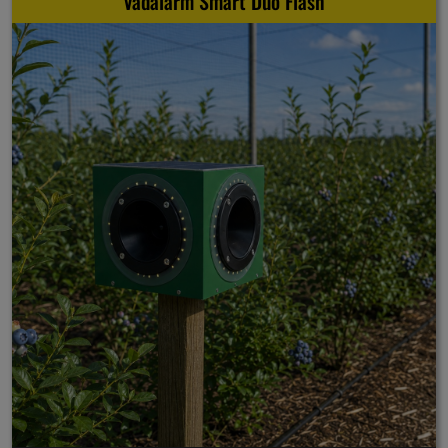
Vadalarm Smart Duo Flash
Visszaküldési
politika
Kapcsolatfelvétel
Regisztráció/Belépés