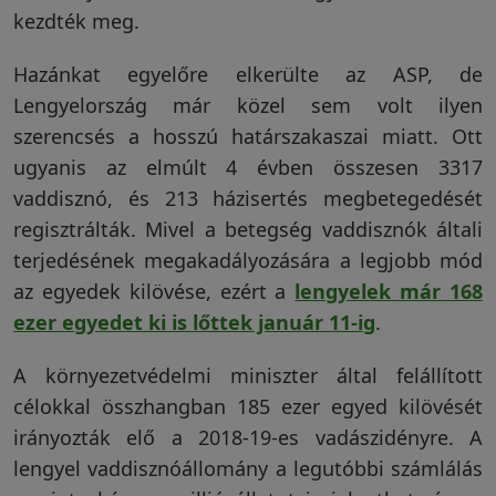
kezdték meg.
Vakondriasztás
Hazánkat egyelőre elkerülte az ASP, de
Lengyelország már közel sem volt ilyen
szerencsés a hosszú határszakaszai miatt. Ott
Villanypásztor
ugyanis az elmúlt 4 évben összesen 3317
vaddisznó, és 213 házisertés megbetegedését
regisztrálták. Mivel a betegség vaddisznók általi
Napelem
terjedésének megakadályozására a legjobb mód
az egyedek kilövése, ezért a
lengyelek már 168
GPS
ezer egyedet ki is lőttek január 11-ig
.
nyomkövetés
A környezetvédelmi miniszter által felállított
célokkal összhangban 185 ezer egyed kilövését
irányozták elő a 2018-19-es vadászidényre. A
Kiegészítők
lengyel vaddisznóállomány a legutóbbi számlálás