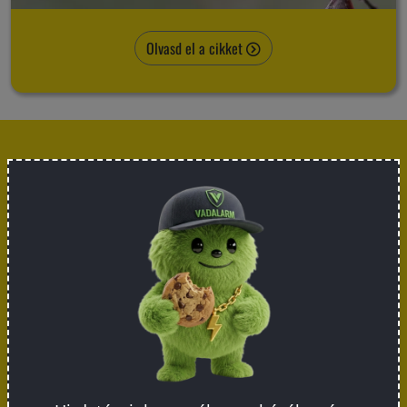
Olvasd el a cikket
Iratkozz fel hírlevelünkre, és értékes tartalmakkal
ajándékozunk meg!
Elfogadom az adatvédelmi szabályzatot (
Itt
olvasható
)