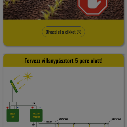
Olvasd el a cikket
Tervezz villanypásztort 5 perc alatt!