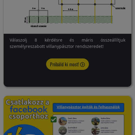
Válaszolj 8 kérdésre és máris összeállítjuk
személyreszabott villanypásztor rendszeredet!
Próbáld ki most!