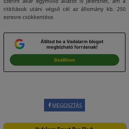
szerint akár egymillió állatot is jelenthet, ám a
ritkítások utáni végső cél az állomány kb. 250
Garanciáink
ezresre csökkentése.
Szakértői
blog
Állítsd be a Vadalarm blogot
megbízható forrásnak!
Légy
Beállítom
viszonteladó!
Rólunk
MEGOSZTÁS
Szállítás,
szerviz