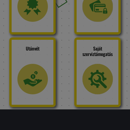
Utánvét
Saját
szerviztámogatás