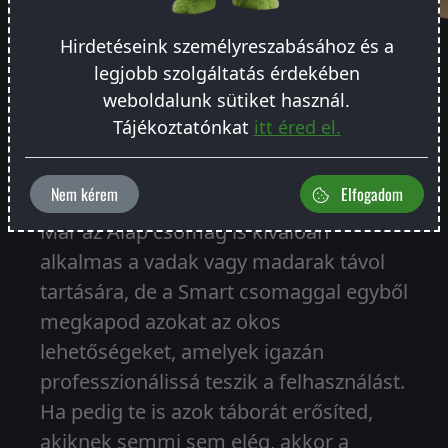
Hirdetéseink személyreszabásához és a
legjobb szolgáltatás érdekében
weboldalunk sütiket használ.
Tájékoztatónkat
itt éred el.
VÁLASZD KI, MILYEN CSOMAGBAN
KÉRED
Nem kérem
Elfogadom
Már az Alap csomag is kiválóan
alkalmas a vadak vagy madarak távol
tartására, de a Smart csomaggal egyből
megkapod azokat az okos
lehetőségeket, amelyek igazán
professzionálissá teszik a felhasználást.
Ha pedig te is azok táborát erősíted,
akiknek semmi sem elég, akkor a