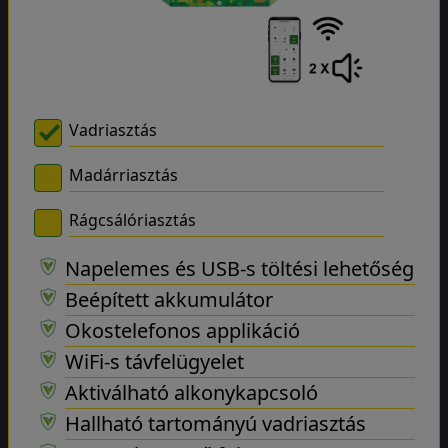
Vadriasztás
Madárriasztás
Rágcsálóriasztás
Napelemes és USB-s töltési lehetőség
Beépített akkumulátor
Okostelefonos applikáció
WiFi-s távfelügyelet
Aktiválható alkonykapcsoló
Hallható tartományú vadriasztás