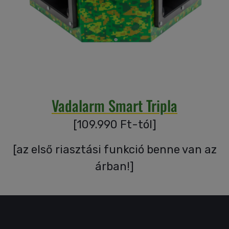
Garanciáink
Szakértői
blog
Vadalarm Smart Tripla
Légy
viszonteladó!
[
109.990
Ft-tól
]
[
az első riasztási funkció benne van az
Rólunk
árban!
]
Szállítás,
szerviz