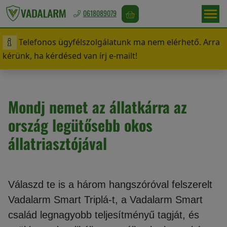
0618089079
Telefonos ügyfélszolgálatunk ma nem elérhető. Arra
Magyarország
kérünk, ha kérdésed van írj e-mailt!
/
Ft
Mondj nemet az állatkárra az
Vadriasztás
ország legütősebb okos
állatriasztójával
Madárriasztás
Válaszd te is a három hangszóróval felszerelt
Vadalarm Smart Triplá-t, a Vadalarm Smart
Rágcsálóriasztás
család legnagyobb teljesítményű tagját, és