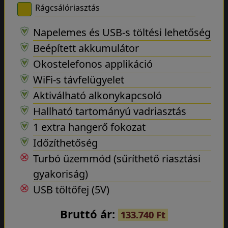
Rágcsálóriasztás
Napelemes és USB-s töltési lehetőség
Beépített akkumulátor
Okostelefonos applikáció
WiFi-s távfelügyelet
Aktiválható alkonykapcsoló
Hallható tartományú vadriasztás
1 extra hangerő fokozat
Időzíthetőség
Turbó üzemmód (sűríthető riasztási
gyakoriság)
USB töltőfej (5V)
Bruttó ár:
133.740 Ft