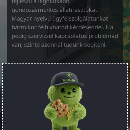
fejleszti a legokosabb,
gondozásmentes állatriasztókat.
Magyar nyelvű ügyfélszolgálatunkat
bármikor felhívhatod kérdéseddel. Ha
pedig szervizzel kapcsolatos problémád
van, szinte azonnal tudunk segíteni.
Rendeld meg!