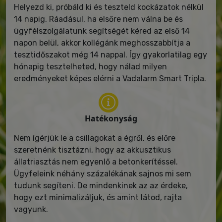
Helyezd ki, próbáld ki és teszteld kockázatok nélkül
14 napig. Ráadásul, ha elsőre nem válna be és
ügyfélszolgálatunk segítségét kéred az első 14
napon belül, akkor kollégánk meghosszabbítja a
tesztidőszakot még 14 nappal. Így gyakorlatilag egy
hónapig tesztelheted, hogy nálad milyen
eredményeket képes elérni a Vadalarm Smart Tripla.
Hatékonyság
Nem ígérjük le a csillagokat a égről, és előre
szeretnénk tisztázni, hogy az akkusztikus
állatriasztás nem egyenlő a betonkerítéssel.
Ügyfeleink néhány százalékának sajnos mi sem
tudunk segíteni. De mindenkinek az az érdeke,
hogy ezt minimalizáljuk, és amint látod, rajta
vagyunk.