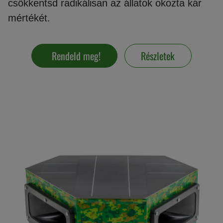
csökkentsd radikálisan az állatok okozta kár
mértékét.
Vakondriasztás
Rendeld meg!
Részletek
Villanypásztor
Napelem
GPS
nyomkövetés
Kiegészítők