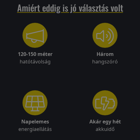
Amiért eddig is jó választás volt
Visszaküldési
politika
Kapcsolatfelvétel
120-150 méter
Három
hatótávolság
hangszóró
Regisztráció/Belépés
Napelemes
Akár egy hét
energiaellátás
akkuidő