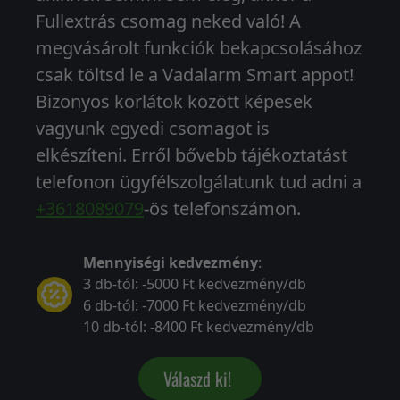
Fullextrás csomag neked való! A
megvásárolt funkciók bekapcsolásához
csak töltsd le a Vadalarm Smart appot!
Bizonyos korlátok között képesek
vagyunk egyedi csomagot is
elkészíteni. Erről bővebb tájékoztatást
telefonon ügyfélszolgálatunk tud adni a
+3618089079
-ös telefonszámon.
Mennyiségi kedvezmény
:
3 db-tól: -5000 Ft kedvezmény/db
6 db-tól: -7000 Ft kedvezmény/db
10 db-tól: -8400 Ft kedvezmény/db
Válaszd ki!