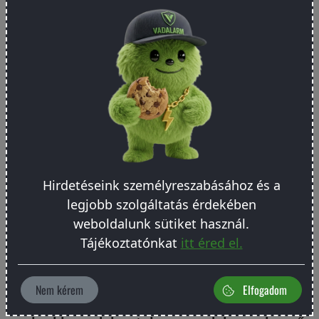
hallanak, hanem sokkal inkább azt, hogy
másképp is hallhatunk
. Egy magas frekvenciájú
sípolás, egy halk elektronikai zaj, egy háttérben
futó ventilátor vagy egy zsúfolt tér zaja
valakinek
alig észrevehető, másnak kifejezetten fárasztó
lehet
. A különbség nem hiszti, nem
figyelmetlenség és nem feltétlenül
halláskárosodás: lehet természetes biológiai
variáció is.
Hirdetéseink személyreszabásához és a
A legjobb magyarázat valószínűleg több tényező
legjobb szolgáltatás érdekében
kombinációja. Lehet benne szerepe a magzati
weboldalunk sütiket használ.
hormonális hatásoknak, a belső fül anatómiai
Tájékoztatónkat
itt éred el.
eltéréseinek, az ösztrogén védő vagy moduláló
hatásának, valamint a környezeti zajterhelésnek.
Nem kérem
Elfogadom
A
férfiak sok társadalomban átlagosan