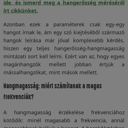
ide, és ismerd meg a hangerősség méréséről
Garanciáink
írt cikkünket.
Azonban ezek a paraméterek csak egy-egy
Szakértői
hangot írnak le, ám egy szó kiejtéséből származó
blog
hangok leírása már jóval komplexebb kérdés,
hiszen egy teljes hangerősség-hangmagasság
mintázati sort kell leírni. Ezért van az, hogy egyes
Légy
magánhangzók mellett jobban értjük a
viszonteladó!
mássalhangzókat, mint mások mellett.
Hangmagasság: miért számítanak a magas
Rólunk
frekvenciák?
Szállítás,
A hangmagasság érzékelése frekvenciához
szerviz
kötődik: minél magasabb a frekvencia, annál