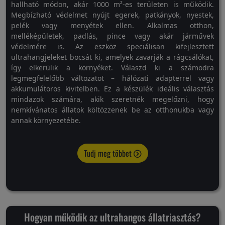
hallható módon, akár 1000 m²-es területen is működik.
Megbízható védelmet nyújt egerek, patkányok, nyestek,
pelék vagy menyétek ellen. Alkalmas otthon,
melléképületek, padlás, pince vagy akár járművek
védelmére is. Az eszköz speciálisan kifejlesztett
ultrahangjeleket bocsát ki, amelyek zavarják a rágcsálókat,
így elkerülik a környéket. Válaszd ki a számodra
legmegfelelőbb változatot – hálózati adapterrel vagy
akkumulátoros kivitelben. Ez a készülék ideális választás
mindazok számára, akik szeretnék megelőzni, hogy
nemkívánatos állatok költözzenek be az otthonukba vagy
annak környezetébe.
Tudj meg többet
Hogyan működik az ultrahangos állatriasztás?