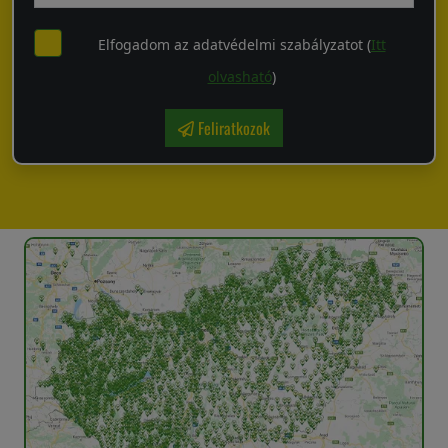
Elfogadom az adatvédelmi szabályzatot (
Itt
olvasható
)
Feliratkozok