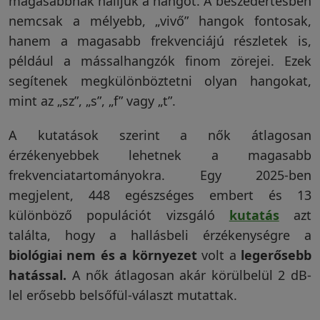
magasabbnak halljuk a hangot. A beszédértésben
nemcsak a mélyebb, „vivő” hangok fontosak,
Visszaküldési
hanem a magasabb frekvenciájú részletek is,
politika
például a mássalhangzók finom zörejei. Ezek
segítenek megkülönböztetni olyan hangokat,
mint az „sz”, „s”, „f” vagy „t”.
Kapcsolatfelvétel
A kutatások szerint a nők átlagosan
érzékenyebbek lehetnek a magasabb
Regisztráció/Belépés
frekvenciatartományokra. Egy 2025-ben
megjelent, 448 egészséges embert és 13
különböző populációt vizsgáló
kutatás
azt
találta, hogy a hallásbeli érzékenységre a
biológiai nem és a környezet
volt a
legerősebb
hatással.
A nők átlagosan akár körülbelül 2 dB-
lel erősebb belsőfül-választ mutattak.