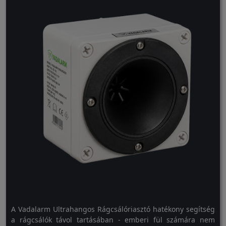
A Vadalarm Ultrahangos Rágcsálóriasztó hatékony segítség
a rágcsálók távol tartásában - emberi fül számára nem