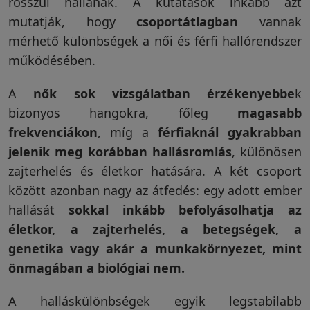
rosszul hallanak. A kutatások inkább azt
mutatják, hogy
csoportátlagban
vannak
mérhető különbségek a női és férfi hallórendszer
működésében.
A
nők sok vizsgálatban érzékenyebbe
k
bizonyos hangokra, főleg
magasabb
frekvenciákon
, míg a
férfiaknál gyakrabban
jelenik meg korábban hallásromlás
, különösen
zajterhelés és életkor hatására. A két csoport
között azonban nagy az átfedés: egy adott ember
hallását
sokkal inkább befolyásolhatja az
életkor, a zajterhelés, a betegségek, a
genetika vagy akár a munkakörnyezet, mint
önmagában a biológiai nem.
A halláskülönbségek egyik legstabilabb