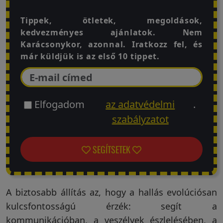
Tippek, ötletek, megoldások,
kedvezményes ajánlatok. Nem
Karácsonykor, azonnal. Iratkozz fel, és
már küldjük is az első 10 tippet.
Elfogadom
az adatvédelmi
.
szabályzatot
SEGÍTSETEK
A biztosabb állítás az, hogy a hallás evolúciósan
kulcsfontosságú érzék: segít a
kommunikációban, a veszélyek észlelésében, a