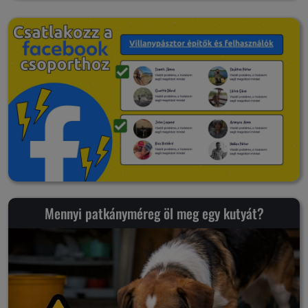
Mennyi patkányméreg öl meg egy kutyát?