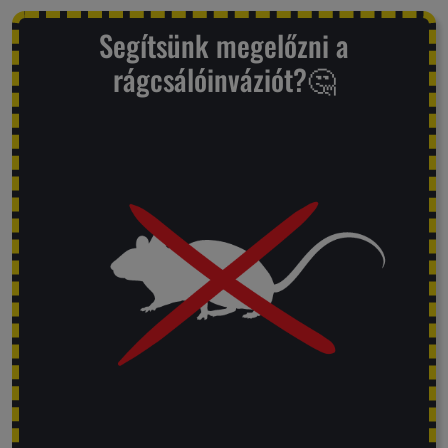
Segítsünk megelőzni a
rágcsálóinváziót?🤔