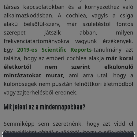
társas kapcsolatokban és a környezethez való
alkalmazkodásban. A cochlea, vagyis a csiga
alakú belsőfül-szerv, már születéstől fontos
szerepet játszik abban, milyen
frekvenciatartományokra vagyunk érzékenyek.
Egy
2019-es Scientific Reports
-tanulmány azt
találta, hogy az emberi cochlea alakja
már korai
életkortól nem szerint elkülönülő
mintázatokat mutat,
ami arra utal, hogy a
különbségek nem pusztán felnőttkori életmódból
vagy zajterhelésből erednek.
Mit jelent ez a mindennapokban?
Semmiképp sem szeretnénk, hogy azt vidd el
útravalóként ebből a cikkből, hogy a nők jobban