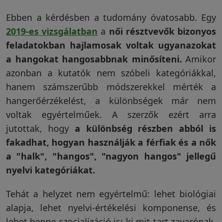
Ebben a kérdésben a tudomány óvatosabb. Egy
2019-es vizsgálatban
a
női résztvevők bizonyos
feladatokban hajlamosak voltak ugyanazokat
a hangokat hangosabbnak minősíteni.
Amikor
azonban a kutatók nem szóbeli kategóriákkal,
hanem számszerűbb módszerekkel mérték a
hangerőérzékelést, a különbségek már nem
voltak egyértelműek. A szerzők ezért arra
jutottak, hogy
a különbség részben abból is
fakadhat, hogyan használják a férfiak és a nők
a "halk", "hangos", "nagyon hangos" jellegű
nyelvi kategóriákat.
Tehát a helyzet nem egyértelmű: lehet biológiai
alapja, lehet nyelvi-értékelési komponense, és
lehet benne szocializáció is: ki mit tart zavarónak,