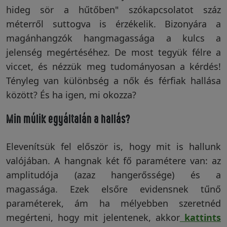
hideg sör a hűtőben" szókapcsolatot száz
Vakondriasztás
méterről suttogva is érzékelik. Bizonyára a
magánhangzók hangmagassága a kulcs a
jelenség megértéséhez. De most tegyük félre a
Villanypásztor
viccet, és nézzük meg tudományosan a kérdés!
Tényleg van különbség a nők és férfiak hallása
között? És ha igen, mi okozza?
Napelem
Min múlik egyáltalán a hallás?
GPS
Elevenítsük fel először is, hogy mit is hallunk
nyomkövetés
valójában. A hangnak két fő paramétere van: az
amplitudója (azaz hangerőssége) és a
magassága. Ezek elsőre evidensnek tűnő
Kiegészítők
paraméterek, ám ha mélyebben szeretnéd
megérteni, hogy mit jelentenek, akkor
kattints