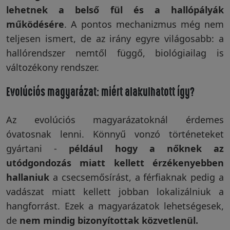
lehetnek a belső fül és a hallópályák
működésére
. A pontos mechanizmus még nem
teljesen ismert, de az irány egyre világosabb: a
hallórendszer nemtől függő, biológiailag is
változékony rendszer.
Evolúciós magyarázat: miért alakulhatott így?
Az evolúciós magyarázatoknál érdemes
óvatosnak lenni. Könnyű vonzó történeteket
gyártani -
például hogy a nőknek az
utódgondozás miatt kellett érzékenyebben
hallaniuk
a csecsemősírást, a férfiaknak pedig a
vadászat miatt kellett jobban lokalizálniuk a
hangforrást. Ezek a magyarázatok lehetségesek,
de
nem mindig bizonyítottak közvetlenül.