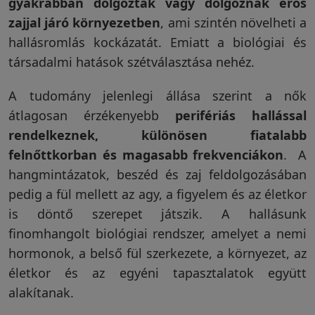
gyakrabban dolgoztak vagy dolgoznak erős
zajjal járó környezetben
, ami szintén növelheti a
hallásromlás kockázatát. Emiatt a biológiai és
társadalmi hatások szétválasztása nehéz.
A tudomány jelenlegi állása szerint a nők
átlagosan érzékenyebb
perifériás hallással
rendelkeznek, különösen fiatalabb
felnőttkorban és magasabb frekvenciákon
. A
hangmintázatok, beszéd és zaj feldolgozásában
pedig a fül mellett az agy, a figyelem és az életkor
is döntő szerepet játszik. A hallásunk
finomhangolt biológiai rendszer, amelyet a nemi
hormonok, a belső fül szerkezete, a környezet, az
életkor és az egyéni tapasztalatok együtt
alakítanak.