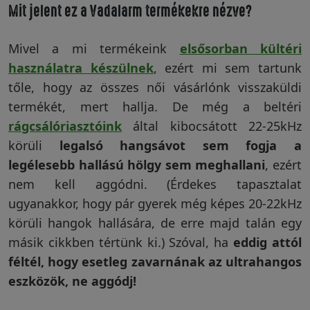
Mit jelent ez a Vadalarm termékekre nézve?
Mivel a mi termékeink
elsősorban kültéri
használatra készülnek
, ezért mi sem tartunk
tőle, hogy az összes női vásárlónk visszaküldi
termékét, mert hallja. De még a beltéri
rágcsálóriasztóink
által kibocsátott 22-25kHz
körüli
legalsó hangsávot sem fogja a
legélesebb hallású hölgy sem meghallani
, ezért
nem kell aggódni. (Érdekes tapasztalat
ugyanakkor, hogy pár gyerek még képes 20-22kHz
körüli hangok hallására, de erre majd talán egy
másik cikkben tértünk ki.) Szóval, ha
eddig attól
féltél, hogy esetleg zavarnának az ultrahangos
eszközök, ne aggódj!