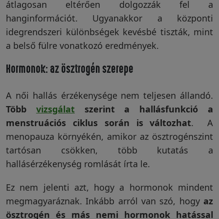
átlagosan eltérően dolgozzák fel a
hanginformációt. Ugyanakkor a központi
idegrendszeri különbségek kevésbé tiszták, mint
a belső fülre vonatkozó eredmények.
Hormonok: az ösztrogén szerepe
A női hallás érzékenysége nem teljesen állandó.
Több
vizsgálat
szerint a hallásfunkció a
menstruációs ciklus során is változhat
. A
menopauza környékén, amikor az ösztrogénszint
tartósan csökken, több kutatás a
hallásérzékenység romlását írta le.
Ez nem jelenti azt, hogy a hormonok mindent
megmagyaráznak. Inkább arról van szó, hogy
az
ösztrogén és más nemi hormonok hatással