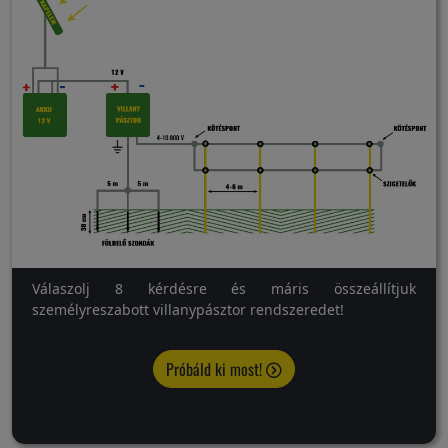
Válaszolj 8 kérdésre és máris összeállítjuk
személyreszabott villanypásztor rendszeredet!
Próbáld ki most!