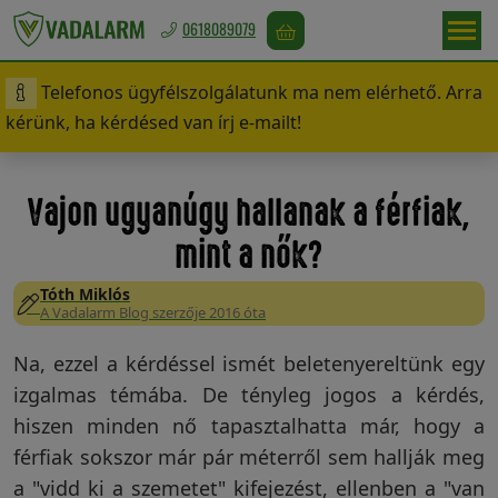
0618089079
Telefonos ügyfélszolgálatunk ma nem elérhető. Arra
Europa
kérünk, ha kérdésed van írj e-mailt!
/
EUR
Vajon ugyanúgy hallanak a férfiak,
mint a nők?
Vadriasztás
Tóth Miklós
A Vadalarm Blog szerzője 2016 óta
Madárriasztás
Na, ezzel a kérdéssel ismét beletenyereltünk egy
izgalmas témába. De tényleg jogos a kérdés,
hiszen minden nő tapasztalhatta már, hogy a
Rágcsálóriasztás
férfiak sokszor már pár méterről sem hallják meg
a "vidd ki a szemetet" kifejezést, ellenben a "van