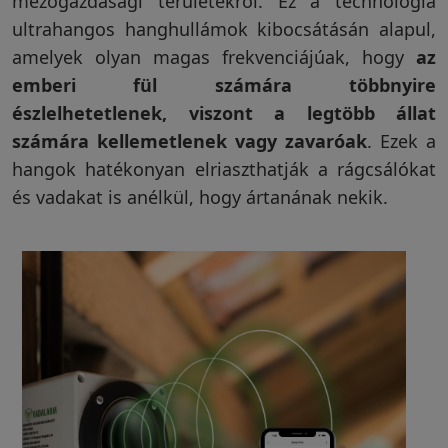
mezőgazdasági területekről. Ez a technológia
ultrahangos hanghullámok kibocsátásán alapul,
amelyek olyan magas frekvenciájúak, hogy
az
emberi fül számára többnyire
észlelhetetlenek, viszont a legtöbb állat
számára kellemetlenek vagy zavaróak
. Ezek a
hangok hatékonyan elriaszthatják a rágcsálókat
és vadakat is anélkül, hogy ártanának nekik.