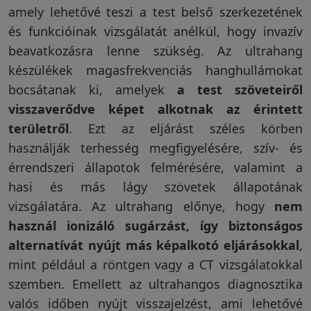
amely lehetővé teszi a test belső szerkezetének
és funkcióinak vizsgálatát anélkül, hogy invazív
beavatkozásra lenne szükség. Az ultrahang
készülékek magasfrekvenciás hanghullámokat
bocsátanak ki, amelyek
a test szöveteiről
visszaverődve képet alkotnak az érintett
területről
. Ezt az eljárást széles körben
használják terhesség megfigyelésére, szív- és
érrendszeri állapotok felmérésére, valamint a
hasi és más lágy szövetek állapotának
vizsgálatára. Az ultrahang előnye, hogy
nem
használ ionizáló sugárzást, így biztonságos
alternatívát nyújt más képalkotó eljárásokkal
,
mint például a röntgen vagy a CT vizsgálatokkal
szemben. Emellett az ultrahangos diagnosztika
valós időben nyújt visszajelzést, ami lehetővé