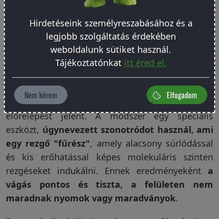
eljárások, így az ultrahangos hegesztés ideális
választás lehet, ahol a pontosság és a
Hirdetéseink személyreszabásához és a
megbízhatóság kulcsfontosságú.
legjobb szolgáltatás érdekében
weboldalunk sütiket használ.
Ultrahangos vágás és lyukasztás
Tájékoztatónkat
itt éred el.
Az ultrahang technológia nem csak a hegesztés
terén nyújt innovatív megoldásokat, hanem a
Nem kérem
Elfogadom
precíziós vágás és lyukasztás területén is jelentős
előrelépést jelent. A módszer egy speciális
eszközt,
úgynevezett szonotródot használ, ami
egy rezgő "fűrész"
, amely alacsony súrlódással
és kis erőhatással képes molekuláris szinten
rezgéseket indukálni. Ennek eredményeként
a
vágás pontos és tiszta, a felületen nem
maradnak nyomok vagy maradványok
.