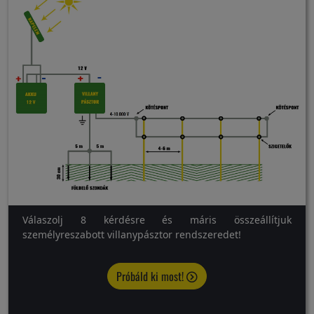
Válaszolj 8 kérdésre és máris összeállítjuk
személyreszabott villanypásztor rendszeredet!
Próbáld ki most!