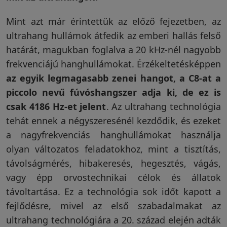
Mint azt már érintettük az előző fejezetben, az
ultrahang hullámok átfedik az emberi hallás felső
határát, magukban foglalva a 20 kHz-nél nagyobb
frekvenciájú hanghullámokat. Érzékeltetésképpen
az egyik legmagasabb zenei hangot, a C8-at a
piccolo nevű fúvóshangszer adja ki, de ez is
csak 4186 Hz-et jelent
. Az ultrahang technológia
tehát ennek a négyszeresénél kezdődik, és ezeket
a nagyfrekvenciás hanghullámokat használja
olyan változatos feladatokhoz, mint a tisztítás,
távolságmérés, hibakeresés, hegesztés, vágás,
vagy épp orvostechnikai célok és állatok
távoltartása. Ez a technológia sok időt kapott a
fejlődésre, mivel az első szabadalmakat az
ultrahang technológiára a 20. század elején adták