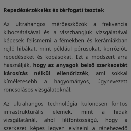
Repedésérzékelés és térfogati tesztek
Az ultrahangos mérőeszközök a frekvencia
kibocsátásával és a visszhangjuk vizsgálatával
képesek felismerni a fémekben és kerámiákban
rejlő hibákat, mint például pórusokat, korróziót,
repedéseket és kopásokat. Ezt a módszert arra
használják,
hogy az anyagok belső szerkezetét
károsítás nélkül ellenőrizzék
, ami sokkal
kíméletesebb a hagyományos, úgynevezett
roncsolásos vizsgálatoknál.
Az ultrahangos technológia különösen fontos
infrastrukturális elemek, mint a hidak
vizsgálatánál, ahol létfontosságú, hogy a
szerkezet képes legyen elviselni a ránehezedő