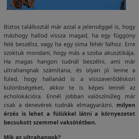
Visszaküldési
politika
Biztos találkoztál már azzal a jelenséggel is, hogy
máshogy hallod vissza magad, ha egy függöny
felé beszélsz, vagy ha egy sima fehér falhoz. Erre
Kapcsolatfelvétel
szoktuk mondani, hogy más a szoba akusztikája.
Ha magas hangon tudnál beszélni, ami már
ultrahangnak számítana, és olyan jó lenne a
Regisztráció/Belépés
füled, hogy hallanád is a visszaverődéskori
különbségeket, akkor te is képes lennél az
echolokációra. Ennél jobban valószínűleg már
csak a denevérek tudnák elmagyarázni,
milyen
érzés is lehet a fülükkel látni a környezetet
becsukott szemmel vaksötétben.
Mik az ultrahangok?