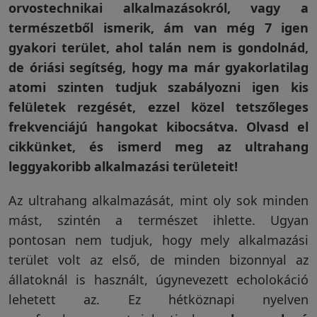
orvostechnikai alkalmazásokról, vagy a
természetből ismerik, ám van még 7 igen
Vakondriasztás
gyakori terület, ahol talán nem is gondolnád,
de óriási segítség, hogy ma már gyakorlatilag
atomi szinten tudjuk szabályozni igen kis
Villanypásztor
felületek rezgését, ezzel közel tetszőleges
frekvenciájú hangokat kibocsátva. Olvasd el
cikkünket, és ismerd meg az ultrahang
Napelem
leggyakoribb alkalmazási területeit!
Az ultrahang alkalmazását, mint oly sok minden
GPS
nyomkövetés
mást, szintén a természet ihlette. Ugyan
pontosan nem tudjuk, hogy mely alkalmazási
terület volt az első, de minden bizonnyal az
állatoknál is használt, úgynevezett echolokáció
Kiegészítők
lehetett az. Ez hétköznapi nyelven