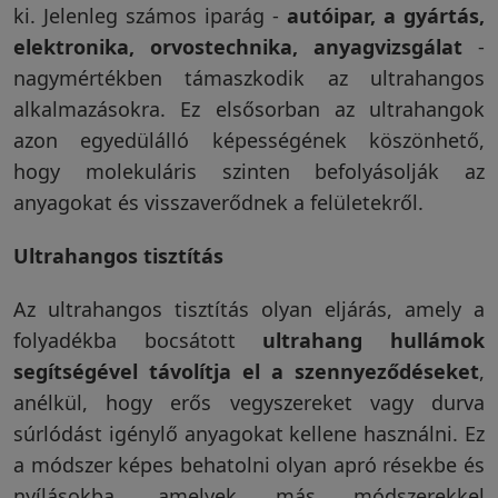
ki. Jelenleg számos iparág -
autóipar, a gyártás,
elektronika, orvostechnika, anyagvizsgálat
-
nagymértékben támaszkodik az ultrahangos
alkalmazásokra. Ez elsősorban az ultrahangok
azon egyedülálló képességének köszönhető,
hogy molekuláris szinten befolyásolják az
anyagokat és visszaverődnek a felületekről.
Ultrahangos tisztítás
Az ultrahangos tisztítás olyan eljárás, amely a
folyadékba bocsátott
ultrahang hullámok
segítségével távolítja el a szennyeződéseket
,
anélkül, hogy erős vegyszereket vagy durva
súrlódást igénylő anyagokat kellene használni. Ez
a módszer képes behatolni olyan apró résekbe és
nyílásokba, amelyek más módszerekkel