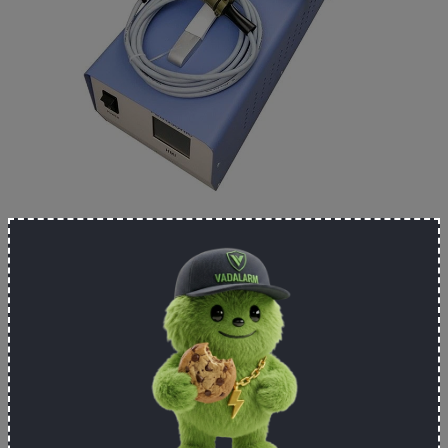
Ez a technika előnye, hogy kevesebb hőt és
energiát igényel, mint a hagyományos hegesztési
módszerek, ezáltal
minimalizálva az anyagok
deformálódásának kockázatát
. Emellett
erősebb és megbízhatóbb kötéseket biztosít,
mint a klasszikus rögzítési és hegesztési