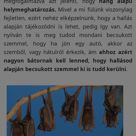
megfogalmazva azt jelenti, hogy
hang alapú
helymeghatározás.
Mivel a mi fülünk viszonylag
Garanciáink
fejletlen, ezért nehéz elképzelnünk, hogy a hallás
alapján tájékozódni is lehet, pedig így van. Azt
Szakértői
nyilván te is meg tudod mondani becsukott
blog
szemmel, hogy ha jön egy autó, akkor az
szemből, vagy hátulról érkezik, ám
ahhoz azért
nagyon bátornak kell lenned, hogy hallásod
Légy
alapján becsukott szemmel ki is tudd kerülni
.
viszonteladó!
Rólunk
Szállítás,
szerviz