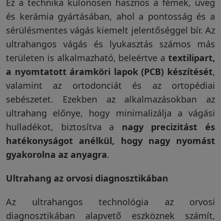
Ez a technika különösen hasznos a fémek, üveg
és kerámia gyártásában, ahol a pontosság és a
sérülésmentes vágás kiemelt jelentőséggel bír. Az
ultrahangos vágás és lyukasztás számos más
területen is alkalmazható, beleértve a
textilipart,
a nyomtatott áramköri lapok (PCB) készítését
,
valamint az ortodonciát és az ortopédiai
sebészetet. Ezekben az alkalmazásokban az
ultrahang előnye, hogy minimalizálja a vágási
hulladékot, biztosítva a
nagy precizitást és
hatékonyságot anélkül, hogy nagy nyomást
gyakorolna az anyagra
.
Ultrahang az orvosi diagnosztikában
Az ultrahangos technológia az orvosi
diagnosztikában alapvető eszköznek számít,