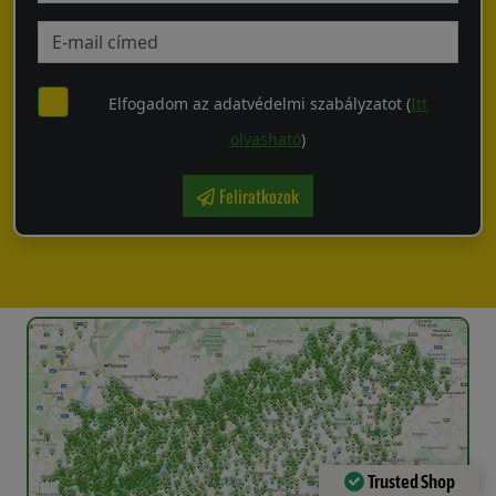
Elfogadom az adatvédelmi szabályzatot (
Itt
olvasható
)
Feliratkozok
Trusted Shop