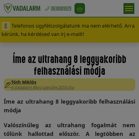
0618089079
Telefonos ügyfélszolgálatunk ma nem elérhető. Arra
Magyarország
kérünk, ha kérdésed van írj e-mailt!
/
Ft
Íme az ultrahang 8 leggyakoribb
felhasználási módja
Vadriasztás
Tóth Miklós
A Vadalarm Blog szerzője 2016 óta
Madárriasztás
Íme az ultrahang 8 leggyakoribb felhasználási
módja
Valószínűleg az ultrahang fogalmát nem
Rágcsálóriasztás
tőlünk hallottad először. A legtöbben az