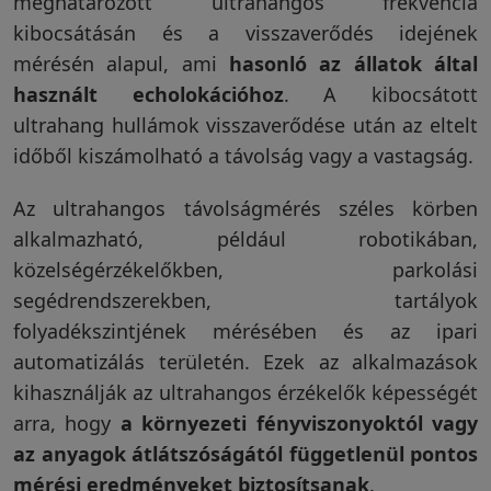
meghatározott ultrahangos frekvencia
kibocsátásán és a visszaverődés idejének
mérésén alapul, ami
hasonló az állatok által
használt echolokációhoz
. A kibocsátott
ultrahang hullámok visszaverődése után az eltelt
időből kiszámolható a távolság vagy a vastagság.
Az ultrahangos távolságmérés széles körben
alkalmazható, például robotikában,
közelségérzékelőkben, parkolási
segédrendszerekben, tartályok
folyadékszintjének mérésében és az ipari
automatizálás területén. Ezek az alkalmazások
kihasználják az ultrahangos érzékelők képességét
arra, hogy
a környezeti fényviszonyoktól vagy
az anyagok átlátszóságától függetlenül pontos
mérési eredményeket biztosítsanak
.