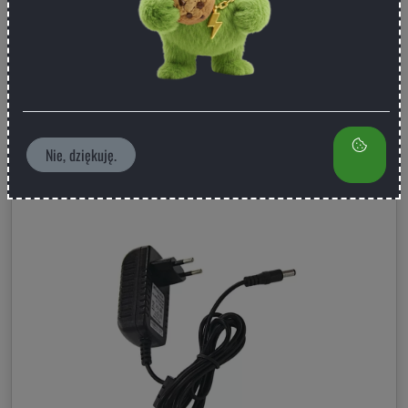
br. 10 EUR / szt
-
+
Dodaj do koszyka
Zasilacz sieciowy
Nie, dziękuję.