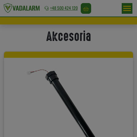
+48 500 424 120
Polska
Akcesoria
/
EUR
Odstraszanie
dzikiej
zwierzyny
Odstraszanie
ptaków
Odstraszanie