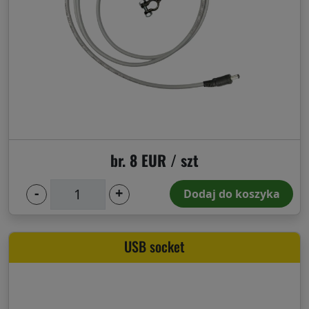
br. 8 EUR / szt
-
+
Dodaj do koszyka
USB socket