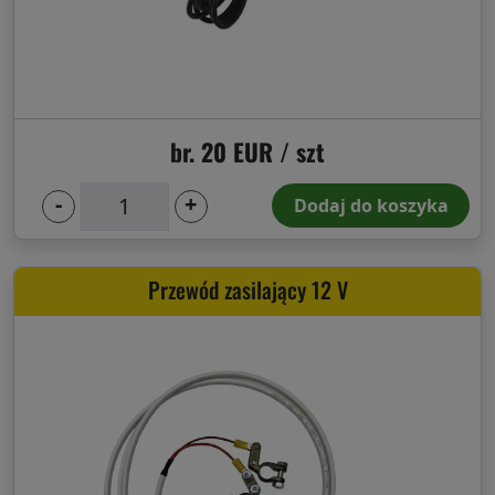
br. 20 EUR / szt
-
+
Dodaj do koszyka
Przewód zasilający 12 V