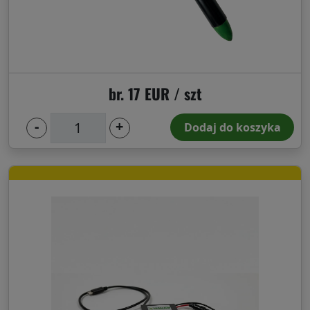
gryzoni
br. 17 EUR / szt
-
+
Pastuch
Dodaj do koszyka
elektryczny
Ogniwo
słoneczne
Śledzenie
GPS