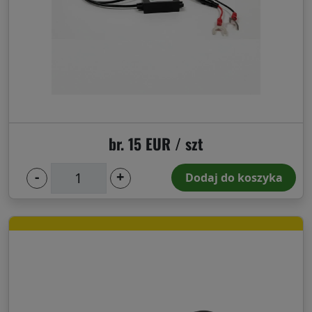
Akcesoria
Blog
br. 15 EUR / szt
ekspercki
-
+
Dodaj do koszyka
O
nas