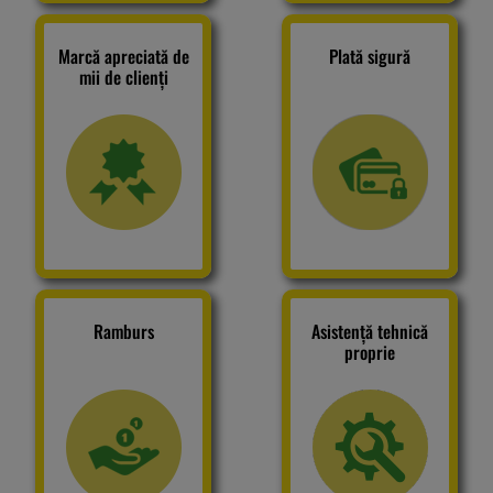
Marcă apreciată de
Plată sigură
mii de clienți
Descurajarea
urșilor
Gard
electric
Panou
solar
Ramburs
Asistență tehnică
proprie
Urmărire
GPS