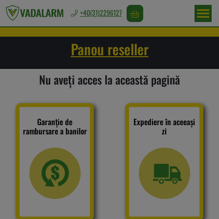
+40(31)2296127
Romania
Panou reseller
/
Lei
Nu aveți acces la această pagină
Descurajare
sălbatică
Garanție de
Expediere în aceeași
rambursare a banilor
zi
Descurajarea
păsărilor
Alungarea
rozătoarelor