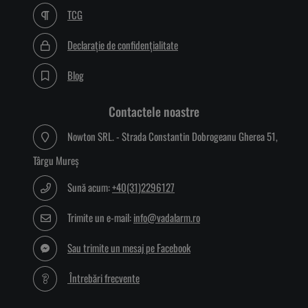
TCG
Declarație de confidențialitate
Blog
Contactele noastre
Nowton SRL. - Strada Constantin Dobrogeanu Gherea 51,
Târgu Mureș
Sună acum:
+40(31)2296127
Trimite un e-mail:
info@vadalarm.ro
Sau trimite un mesaj pe Facebook
Întrebări frecvente