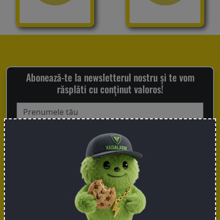
Accesorii
Garanțiile
noastre
Abonează-te la newsletterul nostru și te vom
răsplăti cu conținut valoros!
Blog
de
expert
Fii
Accept termenii și condițiile de protecție a datelor.
distribuitor!
(
Aici poate fi citit
)
Mă abonez
Despre