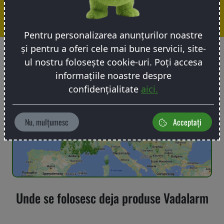
noi
Pentru personalizarea anunțurilor noastre
Livrare
și pentru a oferi cele mai bune servicii, site-
și
ul nostru folosește cookie-uri. Poți accesa
service
informațiile noastre despre
confidențialitate
aici.
Politica
de
Nu, mulțumesc
Acceptați
returnare
Contacte
Unde se folosesc deja produse Vadalarm
Înregistrare/Autentificare