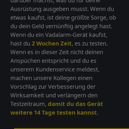
darüber machst, was du für deine
Ausrüstung ausgeben musst. Wenn du
Maulwurfabwehr
etwas kaufst, ist deine größte Sorge, ob
du dein Geld vernünftig angelegt hast.
Wenn du ein Vadalarm-Gerät kaufst,
Elektrozaun
hast du
2 Wochen Zeit
, es zu testen.
Wenn es in dieser Zeit nicht deinen
Anspüchen entspricht und du es
Solarmodul
unserem Kundenservice meldest,
machen unsere Kollegen einen
GPS-
Vorschlag zur Verbesserung der
Überwachung
Wirksamkeit und verlängern den
Testzeitraum,
damit du das Gerät
weitere 14 Tage testen kannst
.
Zubehör