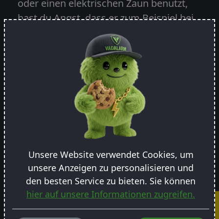
oder einen elektrischen Zaun benutzt,
hast du Angst, dass er zum Beispiel bei
der Ernte oder der Aussaat kaputt geht.
Damit du dir keine Sorgen machen
musst, haben wir eine Erntemaschinen-
Garantie entwickelt. Wenn dein
Vadalarm-Gerät kaputt geht, sammle
einfach die übrig gebliebenen Teile in
einer Tüte, schicke ihn an uns zurück
und wir schicken dir einen neuen. Wie
bei der Diebstahlversicherung gilt die
Unsere Website verwendet Cookies, um
Garantie für 2 Jahre.
unsere Anzeigen zu personalisieren und
den besten Service zu bieten. Sie können
hier auf unsere Informationen zugreifen.