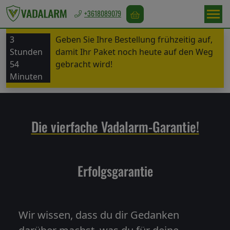
+3618089079
3
Geben Sie Ihre Bestellung frühzeitig auf,
Österreich
Stunden
damit Ihr Paket noch heute auf den Weg
/
54
gebracht wird!
EUR
Minuten
Wildabwehr
Die vierfache Vadalarm-Garantie!
Vogelabwehr
Erfolgsgarantie
Nagetierabwehr
Wir wissen, dass du dir Gedanken