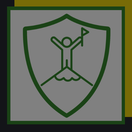
Unsere
Garantien
Experten-
Blog
Wiederverkäufer
Über
uns
Versand,
Service