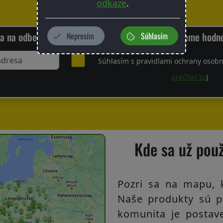
odkaze
.
sa na odber nášho newslettera a my vám poskytneme hodn
Neprosím
Súhlasím
Súhlasím s pravidlami ochrany osobn
prečítať tu
)
Kde sa už pou
Pozri sa na mapu, 
Naše produkty sú p
komunita je postave