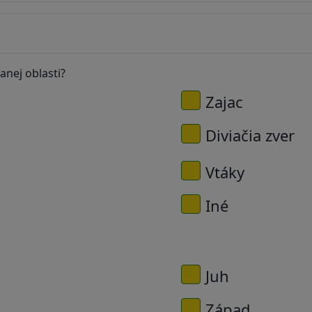
anej oblasti?
Zajac
Diviačia zver
Vtáky
Iné
Juh
Západ