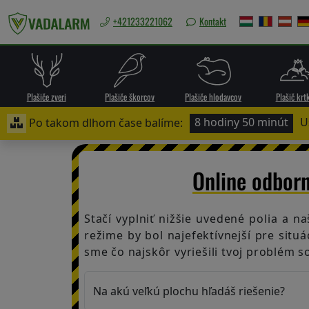
+421233221062
Kontakt
Slovakia
/
EUR
Plašiče zveri
Plašiče škorcov
Plašiče hlodavcov
Plašič krt
8 hodiny 50 minút
U
Po takom dlhom čase balíme:
Plašiče
zveri
Online odbor
Stačí vyplniť nižšie uvedené polia a n
Plašiče
režime by bol najefektívnejší pre sit
škorcov
sme čo najskôr vyriešili tvoj problém s
Plašiče
Na akú veľkú plochu hľadáš riešenie?
hlodavcov