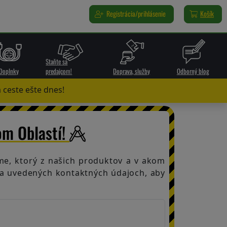
Registrácia/prihlásenie
Košík
Staňte sa
Doplnky
predajcom!
Doprava, služby
Odborný blog
 ceste ešte dnes!
om Oblastí!
tíme, ktorý z našich produktov a v akom
 na uvedených kontaktných údajoch, aby