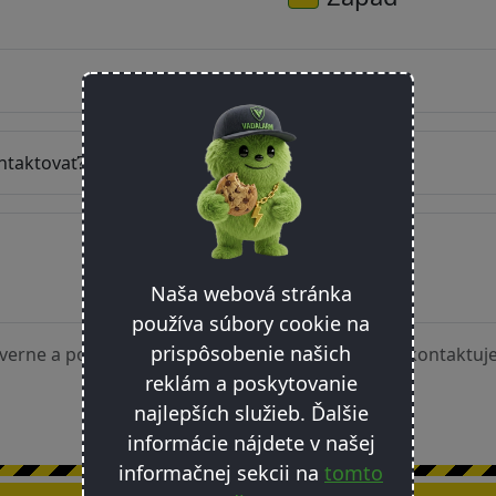
ntaktovať?
Naša webová stránka
používa súbory cookie na
prispôsobenie našich
erne a po ich odoslaní ťa náš odborník čoskoro kontaktuj
reklám a poskytovanie
Odoslať
najlepších služieb. Ďalšie
informácie nájdete v našej
informačnej sekcii na
tomto