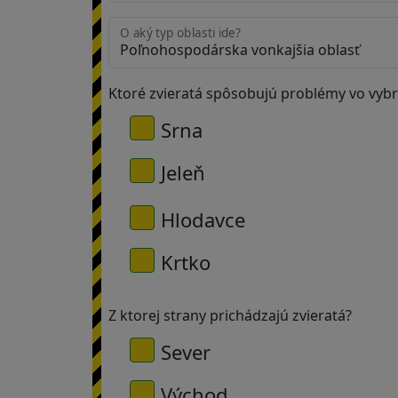
O aký typ oblasti ide?
Plašič
krtkov
Ktoré zvieratá spôsobujú problémy vo vybr
Srna
Elektrické
Jeleň
oplotenie
Hlodavce
Solárny
Krtko
panel
Z ktorej strany prichádzajú zvieratá?
GPS
Sever
sledovanie
Východ