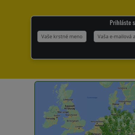
Doprava,
Prihláste 
služby
Zásady
vrátenia
tovaru
Kontakt
Registrácia/prihlásenie