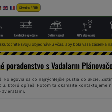
Slovakia / EUR
kov
Elektrické oplotenie
Solárny panel
GPS sledovanie
skutočnite svoju objednávku včas, aby bola vaša zásielka na
né poradenstvo s Vadalarm Plánovač
aši kolegovia sa čo najrýchlejšie pustia do akcie. Zis
uáciu, ktorú opíšeš. Potom ťa okamžite kontaktujeme
o zvieratami.