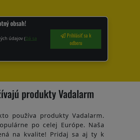
otný obsah!
Prihlásiť sa k
ých údajov (
Dá sa
odberu
žívajú produkty Vadalarm
kto používa produkty Vadalarm.
opulárne po celej Európe. Naša
ná na kvalite! Pridaj sa aj ty k