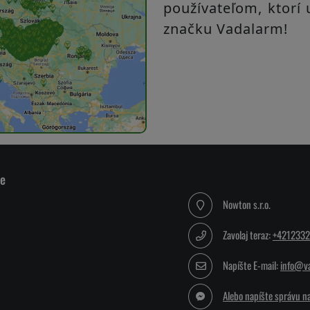
používateľom, ktorí 
značku Vadalarm!
ie
Nowton s.r.o.
Zavolaj teraz:
+421233
Napíšte E-mail:
info@va
Alebo napíšte správu n