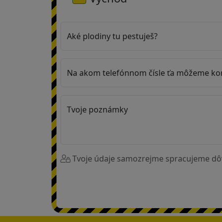
Doplnky
Aké plodiny tu pestuješ?
Naše
záruky
Na akom telefónnom čísle ťa môžeme ko
Odborný
Tvoje poznámky
blog
Staňte sa
Tvoje údaje samozrejme spracujeme dôv
predajcom!
O
nás