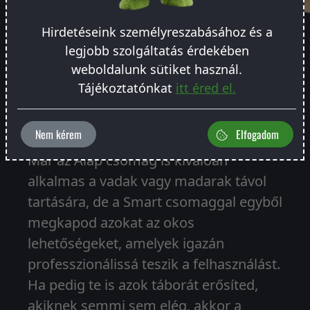
Hirdetéseink személyreszabásához és a
legjobb szolgáltatás érdekében
weboldalunk sütiket használ.
Tájékoztatónkat
itt éred el.
VÁLASZD KI, MILYEN CSOMAGBAN
KÉRED
Nem kérem
Elfogadom
Már az Alap csomag is kiválóan
alkalmas a vadak vagy madarak távol
tartására, de a Smart csomaggal egyből
megkapod azokat az okos
lehetőségeket, amelyek igazán
professzionálissá teszik a felhasználást.
Ha pedig te is azok táborát erősíted,
akiknek semmi sem elég, akkor a