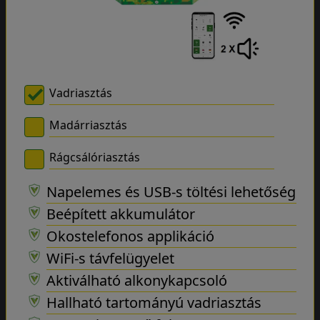
Vadriasztás
Madárriasztás
Rágcsálóriasztás
Napelemes és USB-s töltési lehetőség
Beépített akkumulátor
Okostelefonos applikáció
WiFi-s távfelügyelet
Aktiválható alkonykapcsoló
Hallható tartományú vadriasztás