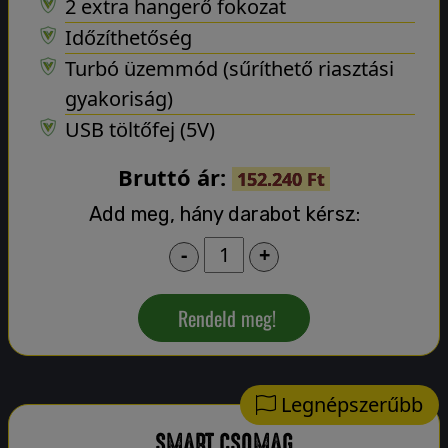
2 extra hangerő fokozat
Időzíthetőség
Turbó üzemmód (sűríthető riasztási
gyakoriság)
USB töltőfej (5V)
Bruttó ár:
152.240 Ft
Add meg, hány darabot kérsz:
-
+
Rendeld meg!
Legnépszerűbb
SMART CSOMAG