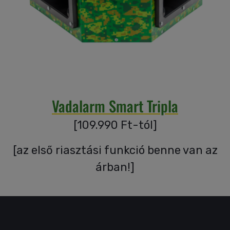
Garanciáink
Szakértői
blog
Vadalarm Smart Tripla
Légy
viszonteladó!
[
109.990
Ft-tól
]
[
az első riasztási funkció benne van az
Rólunk
árban!
]
Szállítás,
szerviz