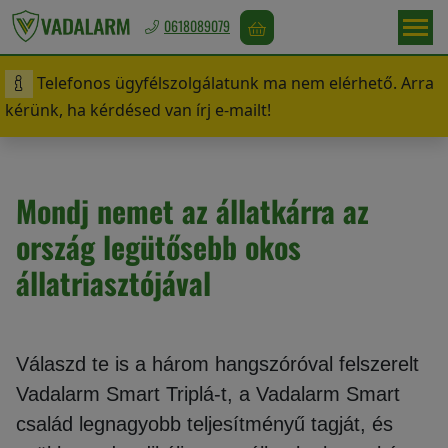
0618089079
Telefonos ügyfélszolgálatunk ma nem elérhető. Arra
Magyarország
kérünk, ha kérdésed van írj e-mailt!
/
Ft
Mondj nemet az állatkárra az
Vadriasztás
ország legütősebb okos
állatriasztójával
Madárriasztás
Válaszd te is a három hangszóróval felszerelt
Vadalarm Smart Triplá-t, a Vadalarm Smart
Rágcsálóriasztás
család legnagyobb teljesítményű tagját, és