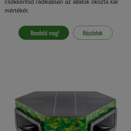
csökkentsd radikálisan az állatok okozta kár
mértékét.
Vakondriasztás
Rendeld meg!
Részletek
Villanypásztor
Napelem
GPS
nyomkövetés
Kiegészítők