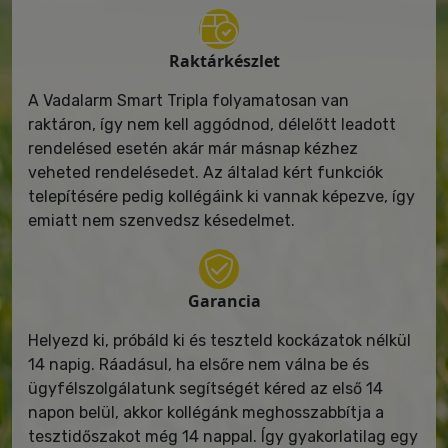
Raktárkészlet
A Vadalarm Smart Tripla folyamatosan van
raktáron, így nem kell aggódnod, délelőtt leadott
rendelésed esetén akár már másnap kézhez
veheted rendelésedet. Az általad kért funkciók
telepítésére pedig kollégáink ki vannak képezve, így
emiatt nem szenvedsz késedelmet.
Garancia
Helyezd ki, próbáld ki és teszteld kockázatok nélkül
14 napig. Ráadásul, ha elsőre nem válna be és
ügyfélszolgálatunk segítségét kéred az első 14
napon belül, akkor kollégánk meghosszabbítja a
tesztidőszakot még 14 nappal. Így gyakorlatilag egy