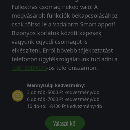
Fullextrás csomag neked való! A
megvásárolt funkciók bekapcsolásához
csak töltsd le a Vadalarm Smart appot!
Bizonyos korlátok között képesek
vagyunk egyedi csomagot is
elkészíteni. Erről bővebb tájékoztatást
telefonon ügyfélszolgálatunk tud adni a
+3618089079
-ös telefonszámon.
Mennyiségi kedvezmény
:
3 db-tól: -5000 Ft kedvezmény/db
6 db-tól: -7000 Ft kedvezmény/db
10 db-tól: -8400 Ft kedvezmény/db
Válaszd ki!