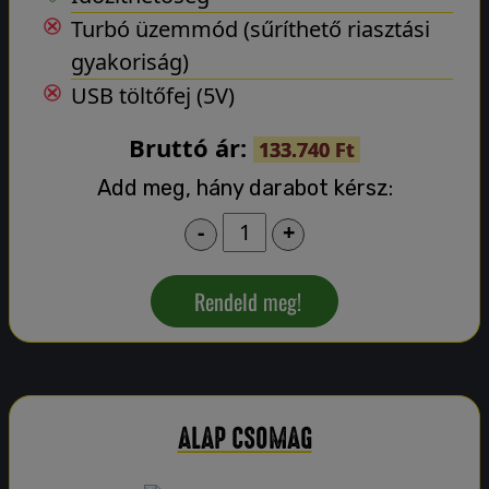
Turbó üzemmód (sűríthető riasztási
gyakoriság)
USB töltőfej (5V)
Bruttó ár:
133.740 Ft
Add meg, hány darabot kérsz:
-
+
Rendeld meg!
ALAP CSOMAG