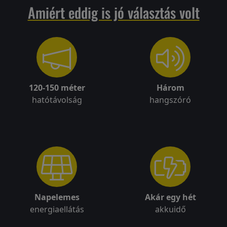
Amiért eddig is jó választás volt
Visszaküldési
politika
Kapcsolatfelvétel
120-150 méter
Három
hatótávolság
hangszóró
Regisztráció/Belépés
Napelemes
Akár egy hét
energiaellátás
akkuidő