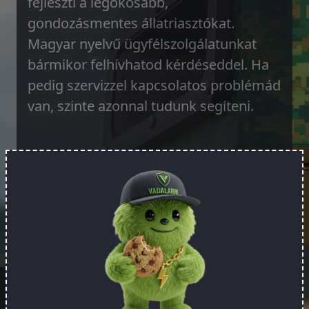
fejleszti a legokosabb,
gondozásmentes állatriasztókat.
Magyar nyelvű ügyfélszolgálatunkat
bármikor felhívhatod kérdéseddel. Ha
pedig szervizzel kapcsolatos problémád
van, szinte azonnal tudunk segíteni.
Rendeld meg!