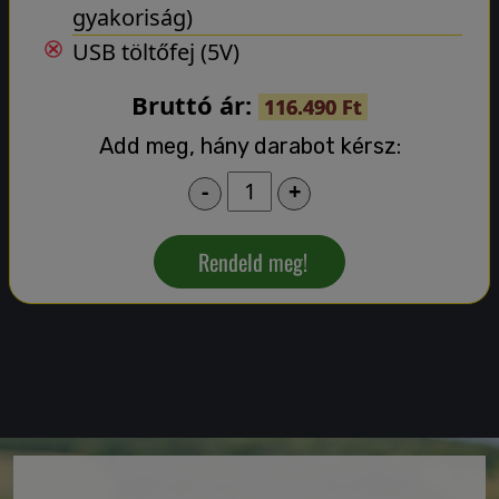
gyakoriság)
USB töltőfej (5V)
Bruttó ár:
116.490 Ft
Add meg, hány darabot kérsz:
-
+
Rendeld meg!