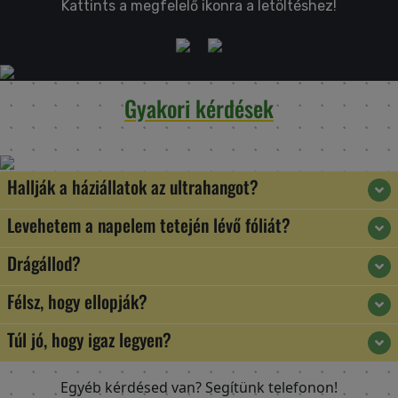
Kattints a megfelelő ikonra a letöltéshez!
Gyakori kérdések
Hallják a háziállatok az ultrahangot?
Levehetem a napelem tetején lévő fóliát?
Drágállod?
Félsz, hogy ellopják?
Túl jó, hogy igaz legyen?
Egyéb kérdésed van? Segítünk telefonon!