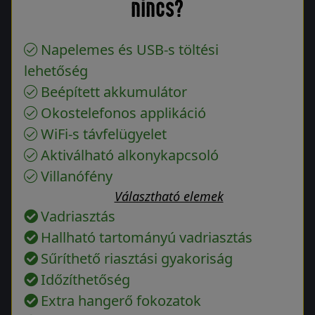
nincs?
Napelemes és USB-s töltési
lehetőség
Beépített akkumulátor
Okostelefonos applikáció
WiFi-s távfelügyelet
Aktiválható alkonykapcsoló
Villanófény
Választható elemek
Vadriasztás
Hallható tartományú vadriasztás
Sűríthető riasztási gyakoriság
Időzíthetőség
Extra hangerő fokozatok