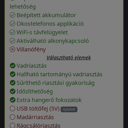
lehetőség
Beépített akkumulátor
Okostelefonos applikáció
WiFi-s távfelügyelet
Aktiválható alkonykapcsoló
Villanófény
Választható elemek
Vadriasztás
Hallható tartományú vadriasztás
Sűríthető riasztási gyakoriság
Időzíthetőség
Extra hangerő fokozatok
USB töltőfej (5V)
Ajánlott
Madárriasztás
Rágcsálóriasztás