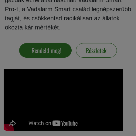
gazdák ezrei által használt Vadalarm Smart
Pro-t, a Vadalarm Smart család legnépszerűbb
Vakondriasztás
tagját, és csökkentsd radikálisan az állatok
okozta kár mértékét.
Villanypásztor
Rendeld meg!
Részletek
Napelem
GPS
nyomkövetés
Kiegészítők