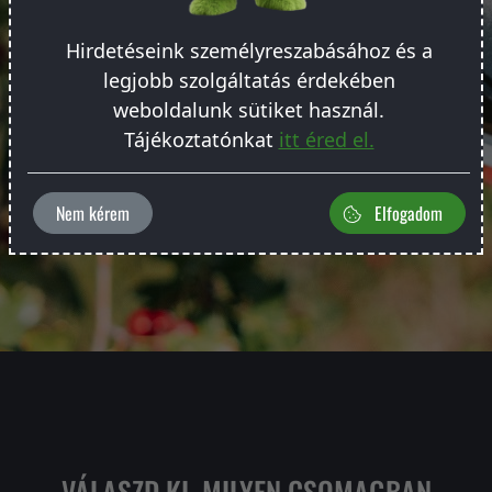
van,
szinte azonnal tudunk segíteni
.
Hirdetéseink személyreszabásához és a
legjobb szolgáltatás érdekében
Rendeld meg!
weboldalunk sütiket használ.
Tájékoztatónkat
itt éred el.
Nem kérem
Elfogadom
VÁLASZD KI, MILYEN CSOMAGBAN