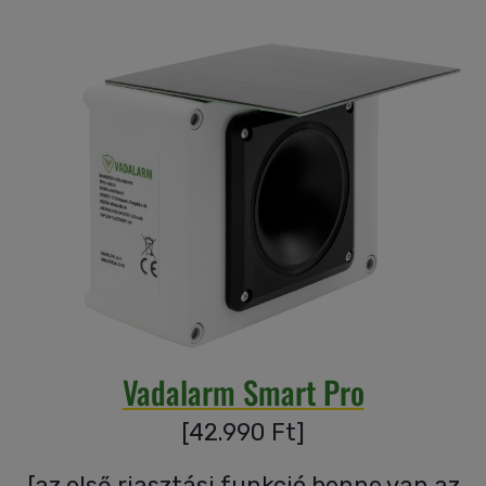
Garanciáink
Szakértői
blog
Légy
viszonteladó!
Rólunk
Vadalarm Smart Pro
Szállítás,
[
42.990
Ft
]
szerviz
[
az első riasztási funkció benne van az