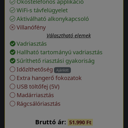
Okostelefonos applikáció
WiFi-s távfelügyelet
Aktiválható alkonykapcsoló
Villanófény
Választható elemek
Vadriasztás
Hallható tartományú vadriasztás
Sűríthető riasztási gyakoriság
Időzíthetőség
Ajánlott
Extra hangerő fokozatok
USB töltőfej (5V)
Madárriasztás
Rágcsálóriasztás
Bruttó ár:
51.990 Ft