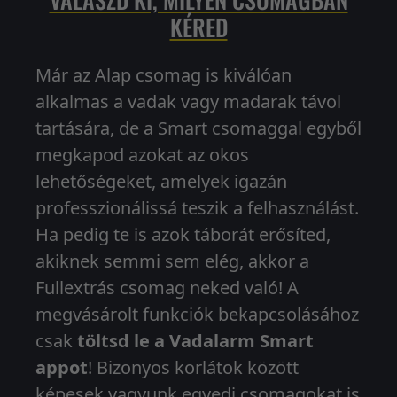
KÉRED
Már az Alap csomag is kiválóan
alkalmas a vadak vagy madarak távol
tartására, de a Smart csomaggal egyből
megkapod azokat az okos
lehetőségeket, amelyek igazán
professzionálissá teszik a felhasználást.
Ha pedig te is azok táborát erősíted,
akiknek semmi sem elég, akkor a
Fullextrás csomag neked való! A
megvásárolt funkciók bekapcsolásához
csak
töltsd le a Vadalarm Smart
appot
! Bizonyos korlátok között
képesek vagyunk egyedi csomagokat is