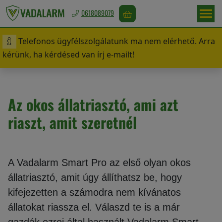
0618089079
Telefonos ügyfélszolgálatunk ma nem elérhető. Arra
Magyarország
kérünk, ha kérdésed van írj e-mailt!
/
Ft
Az okos állatriasztó, ami azt
Vadriasztás
riaszt, amit szeretnél
Madárriasztás
A Vadalarm Smart Pro az első olyan okos
állatriasztó, amit úgy állíthatsz be, hogy
kifejezetten a számodra nem kívánatos
Rágcsálóriasztás
állatokat riassza el. Válaszd te is a már