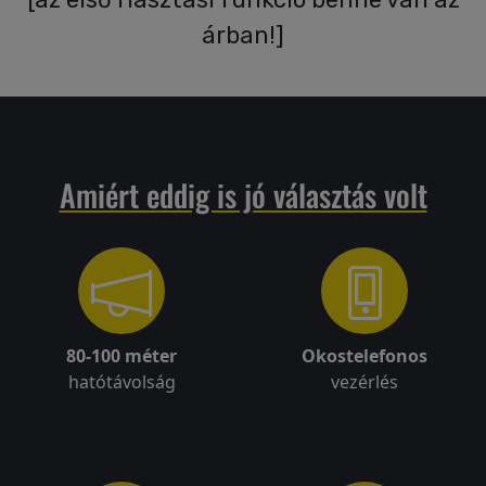
árban!
]
Visszaküldési
politika
Kapcsolatfelvétel
Amiért eddig is jó választás volt
Regisztráció/Belépés
80-100 méter
Okostelefonos
hatótávolság
vezérlés