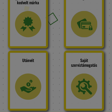
kedvelt márka
Utánvét
Saját
szerviztámogatás