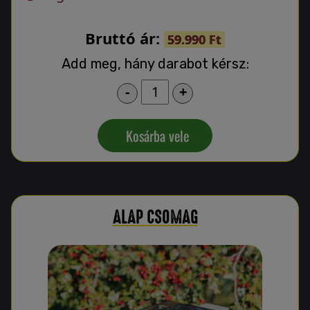
Bruttó ár:
59.990 Ft
Add meg, hány darabot kérsz:
-
+
Kosárba vele
ALAP CSOMAG