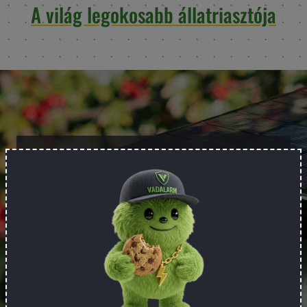
A világ legokosabb állatriasztója
Az állatriasztók piacán évek óta
meghatározó hazai gyártó, a Vadalarm
fejleszti a legokosabb,
gondozásmentes állatriasztókat.
Anyanyelvű ügyfélszolgálatunkat
bármikor felhívhatod kérdéseddel. Ha
pedig szervizzel kapcsolatos problémád