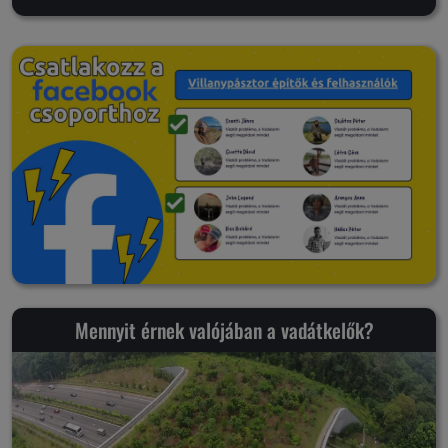
Mennyit érnek valójában a vadátkelők?