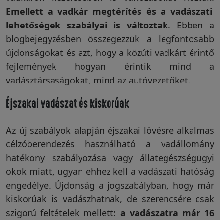
Emellett a vadkár megtérítés és a vadászati
Vakondriasztás
lehetőségek szabályai is változtak
. Ebben a
blogbejegyzésben összegezzük a legfontosabb
újdonságokat és azt, hogy a közúti vadkárt érintő
Villanypásztor
fejlemények hogyan érintik mind a
vadásztársaságokat, mind az autóvezetőket.
Éjszakai vadászat és kiskorúak
Napelem
Az új szabályok alapján éjszakai lövésre alkalmas
GPS
célzóberendezés használható a vadállomány
nyomkövetés
hatékony szabályozása vagy állategészségügyi
okok miatt, ugyan ehhez kell a vadászati hatóság
engedélye. Újdonság a jogszabályban, hogy már
Kiegészítők
kiskorúak is vadászhatnak, de szerencsére csak
szigorú feltételek mellett:
a vadászatra már 16