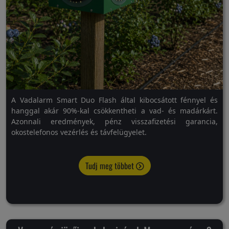
A Vadalarm Smart Duo Flash által kibocsátott fénnyel és
hanggal akár 90%-kal csökkentheti a vad- és madárkárt.
Azonnali eredmények, pénz visszafizetési garancia,
okostelefonos vezérlés és távfelügyelet.
Tudj meg többet