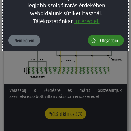
legjobb szolgáltatás érdekében
weboldalunk sütiket használ.
Tájékoztatónkat
itt éred el.
Nem kérem
Elfogadom
Válaszolj 8 kérdésre és máris összeállítjuk
személyreszabott villanypásztor rendszeredet!
Próbáld ki most!