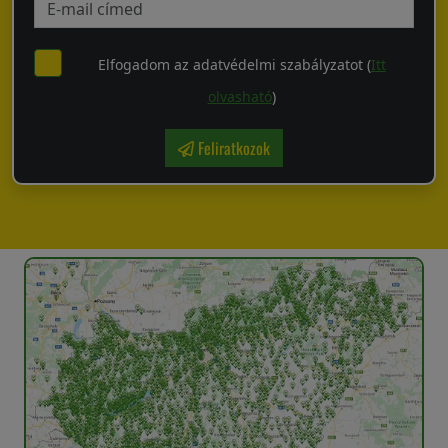
Elfogadom az adatvédelmi szabályzatot (
Itt
olvasható
)
Feliratkozok