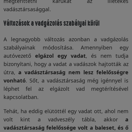
megtéríttetni kárukat az illetékes
vadásztársasággal.
Visszaküldési
politika
Változások a vadgázolás szabályai körül
A legnagyobb változás azonban a vadgázolás
Kapcsolatfelvétel
szabályainak módosítása. Amennyiben egy
autóvezető
elgázol egy vadat
, és nem tudja
bizonyítani, hogy a vadat a vadászok hajtották az
Regisztráció/Belépés
útra,
a vadásztársaság nem lesz felelősségre
vonható
. Sőt, a vadásztársaság még igénnyel is
léphet fel az elgázolt vad megtérítésével
kapcsolatban.
Tehát, ha eddig elütöttél egy vadat ott, ahol nem
volt kint a vadveszély tábla, akkor
a
vadásztársaság felelőssége volt a baleset, és ő