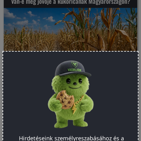
Van-e még jövője a kukoricának Magyarországon?
Olvasd el a cikket
Tervezz villanypásztort 5 perc alatt!
Hirdetéseink személyreszabásához és a