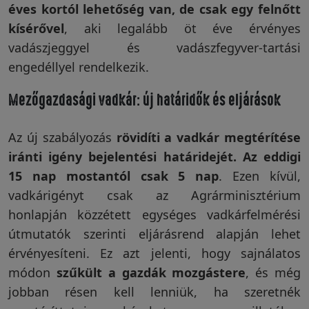
éves kortól lehetőség van, de csak egy felnőtt
Garanciáink
kísérővel
, aki legalább öt éve érvényes
vadászjeggyel és vadászfegyver-tartási
engedéllyel rendelkezik.
Szakértői
blog
Mezőgazdasági vadkár: új határidők és eljárások
Az új szabályozás
rövidíti a vadkár megtérítése
Légy
iránti igény bejelentési határidejét. Az eddigi
viszonteladó!
15 nap mostantól csak 5 nap
. Ezen kívül,
vadkárigényt csak az Agrárminisztérium
honlapján közzétett egységes vadkárfelmérési
Rólunk
útmutatók szerinti eljárásrend alapján lehet
érvényesíteni. Ez azt jelenti, hogy sajnálatos
Szállítás,
módon
szűkült a gazdák mozgástere
, és még
szerviz
jobban résen kell lenniük, ha szeretnék