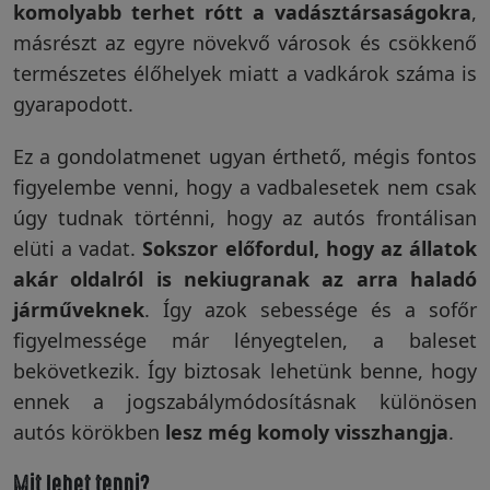
komolyabb terhet rótt a vadásztársaságokra
,
másrészt az egyre növekvő városok és csökkenő
természetes élőhelyek miatt a vadkárok száma is
gyarapodott.
Ez a gondolatmenet ugyan érthető, mégis fontos
figyelembe venni, hogy a vadbalesetek nem csak
úgy tudnak történni, hogy az autós frontálisan
elüti a vadat.
Sokszor előfordul, hogy az állatok
akár oldalról is nekiugranak az arra haladó
járműveknek
. Így azok sebessége és a sofőr
figyelmessége már lényegtelen, a baleset
bekövetkezik. Így biztosak lehetünk benne, hogy
ennek a jogszabálymódosításnak különösen
autós körökben
lesz még komoly visszhangja
.
Mit lehet tenni?