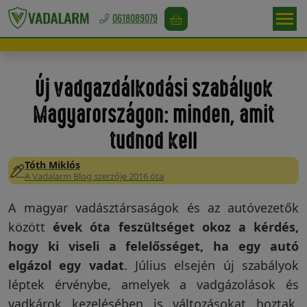
0618089079
Magyarország
/
Új vadgazdálkodási szabályok
Ft
Magyarországon: minden, amit
tudnod kell
Vadriasztás
Tóth Miklós
A Vadalarm Blog szerzője 2016 óta
A magyar vadásztársaságok és az autóvezetők
Madárriasztás
között
évek óta feszültséget okoz a kérdés,
hogy ki viseli a felelősséget, ha egy autó
elgázol egy vadat
. Július elsején új szabályok
Rágcsálóriasztás
léptek érvénybe, amelyek a vadgázolások és
vadkárok kezelésében is változásokat hoztak.