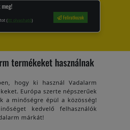
k meg!
Feliratkozok
ot (
Itt olvasható
)
arm termékeket használnak
en, hogy ki használ Vadalarm
keket. Európa szerte népszerűek
k a minőségre épül a közösség!
inőséget kedvelő felhasználók
adalarm márkát!