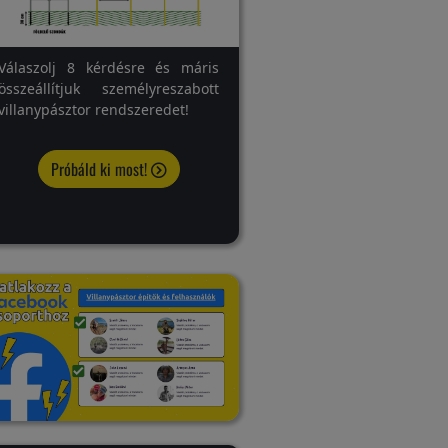
Válaszolj 8 kérdésre és máris
összeállítjuk személyreszabott
villanypásztor rendszeredet!
Próbáld ki most!