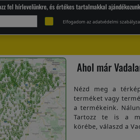
ozz fel hírlevelünkre, és értékes tartalmakkal ajándékozun
Elfogadom az adatvédelmi szabályzat
Ahol már Vadal
Nézd meg a térkép
terméket vagy termé
a termékeink. Nálun
Tartozz te is a m
körébe, válaszd a V