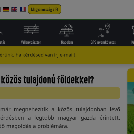
Magyarország / Ft
ztás
Villanypásztor
Napelem
GPS nyomkövetés
K
rünk, ha kérdésed van írj e-mailt!
 közös tulajdonú földekkel?
e már megnehezítik a közös tulajdonban lévő
 kérdésben a legtöbb magyar gazda érintett,
ítő megoldás a problémára.