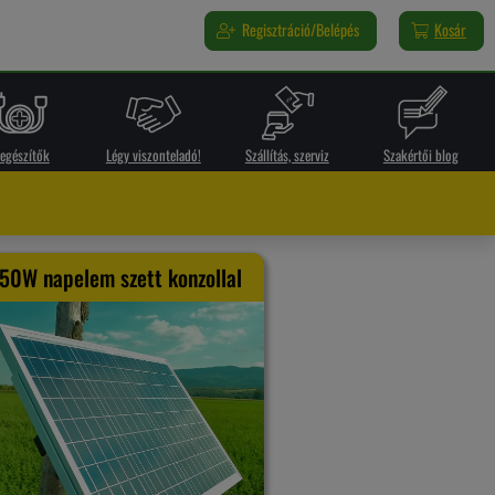
Regisztráció/Belépés
Kosár
iegészítők
Légy viszonteladó!
Szállítás, szerviz
Szakértői blog
50W napelem szett konzollal