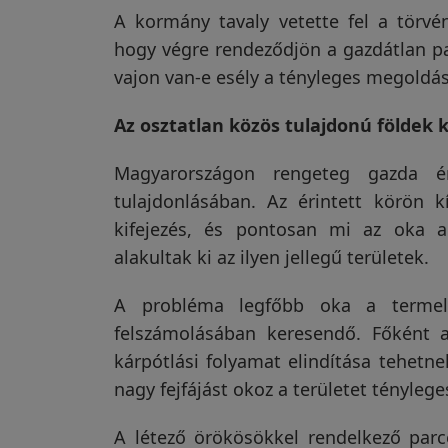
A kormány tavaly vetette fel a törvén
Vakondriasztás
hogy végre rendeződjön a gazdátlan par
vajon van-e esély a tényleges megoldá
Az osztatlan közös tulajdonú földek 
Villanypásztor
Magyarországon rengeteg gazda ér
tulajdonlásában. Az érintett körön 
Napelem
kifejezés, és pontosan mi az oka 
alakultak ki az ilyen jellegű területek.
GPS
A probléma legfőbb oka a termelős
nyomkövetés
felszámolásában keresendő. Főként a
kárpótlási folyamat elindítása tehetne
nagy fejfájást okoz a területet tényleg
Kiegészítők
A létező örökösökkel rendelkező parc