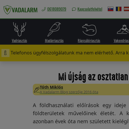
0618089079
Kapcsolatfelvétel
Magyarország
/
Ft
Vadriasztás
Madárriasztás
Rágcsálóriasztás
Vakondrias
Telefonos ügyfélszolgálatunk ma nem elérhető. Arra ké
Vadriasztás
Mi újság az osztatlan
Tóth Miklós
Madárriasztás
A Vadalarm Blog szerzője 2016 óta
A földhasználati előírások egy idej
földterületek művelőinek életét. A
Rágcsálóriasztás
azonban évek óta nem született kielég