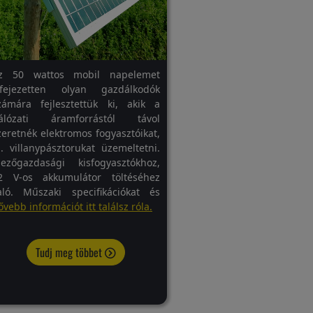
z 50 wattos mobil napelemet
ifejezetten olyan gazdálkodók
zámára fejlesztettük ki, akik a
álózati áramforrástól távol
zeretnék elektromos fogyasztóikat,
l. villanypásztorukat üzemeltetni.
ezőgazdasági kisfogyasztókhoz,
2 V-os akkumulátor töltéséhez
aló. Műszaki specifikációkat és
ővebb információt itt találsz róla.
Tudj meg többet