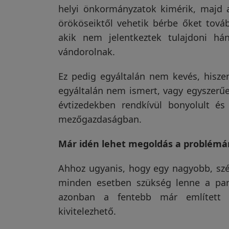
helyi önkormányzatok kimérik, majd a
Garanciáink
örököseiktől vehetik bérbe őket továb
akik nem jelentkeztek tulajdoni há
vándorolnak.
Szakértői
blog
Ez pedig egyáltalán nem kevés, hisze
egyáltalán nem ismert, vagy egyszerűe
évtizedekben rendkívül bonyolult és
Légy
viszonteladó!
mezőgazdaságban.
Már idén lehet megoldás a problémá
Rólunk
Ahhoz ugyanis, hogy egy nagyobb, szét
minden esetben szükség lenne a parc
azonban a fentebb már említett 
Szállítás,
kivitelezhető.
szerviz