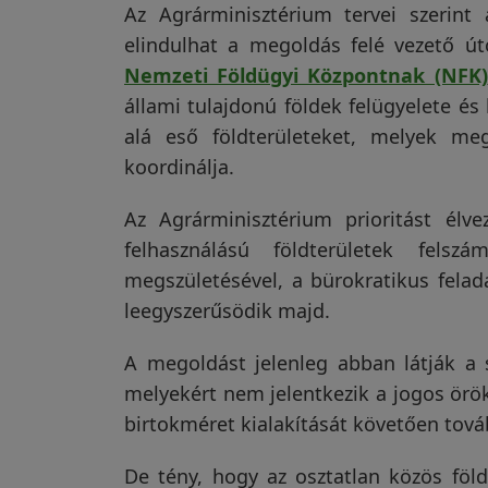
Az Agrárminisztérium tervei szerin
 korrekt,
Jó minőségű,Gps
A va
Visszaküldési
elindulhat a megoldás felé vezető út
.
nyomkövetöt
véte
politika
Nemzeti Földügyi Központnak (NFK)
 vásároltam
vásároltam,bármikor meg
az ú
s nagyon
tudom nézni hol van a
telep
állami tulajdonú földek felügyelete és 
járgány.Kiválló😁
tala
Olvass tovább
Olva
alá eső földterületeket, melyek meg
problémám volt
nagy
Kapcsolatfelvétel
koordinálja.
ítettek.
készí
János Drobilich
Csilla Kalmár
ja
3 hónapja
körül
 tudom
a fö
Az Agrárminisztérium prioritást élv
megi
felhasználású földterületek fel
Regisztráció/Belépés
nap 
megszületésével, a bürokratikus fela
hagy
leegyszerűsödik majd.
A megoldást jelenleg abban látják a 
melyekért nem jelentkezik a jogos örök
birtokméret kialakítását követően tová
De tény, hogy az osztatlan közös föl