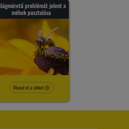
ilágméretű problémát jelent a
méhek pusztulása
Olvasd el a cikket