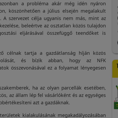
t azonban a probléma akár még idén nyáron
kondriasztót kézhez
Csak reménykedni mertem a
on, köszönhetően a július elsején megalakult
le után föl töltöttem és
sikerben, mert a zsindely és a
. A szervezet célja ugyanis nem más, mint az
tmutató alapján
belső burkolat közé
ítettem. Mivel a
fészkeltek be a
kezelése, beleértve az osztatlan közös tulajdon
jfúró a szükségesnél
"nemtudommik", éjszakai
ss tovább
Olvass tovább
osztási eljárásával összefüggő teendőket is
obb átmérőjű lyukat
bulizással és rágcsálással. Az
tett, a riasztó szára
ultrahang tudomásom
János Papp
Annamária Iványi
3 hónapja
7 hónapja
 jól le kellett döngölnöm
szerint nem hatol át szilárd
ldet. A működés
anyagon, így nem sok
ező célnak tartja a gazdátlanság híján közös
ndulását követő néhány
esélyem volt. Szerencsére
számolását, és bízik abban, hogy az NFK
multán a vakond békén
találtam egy rést, erre
datok összevonásával ez a folyamat lényegesen
ta a magaságyásainkat.
irányítottam a készüléket.
Már a 2. napon csökkent, a 3.
nap után pedig megszünt a
hívatlan látogatók
szakemberek, ha az olyan parcellák esetében,
zajongása, végre nem telnek
ös, az állam lép fel vásárlóként és az egységes
az éjszakáim lambéria
kopogtató közjátékokkal.
bbértékesíteni azt a gazdáknak.
Köszönet érte!
dterületek kialakulásának megakadályozásában