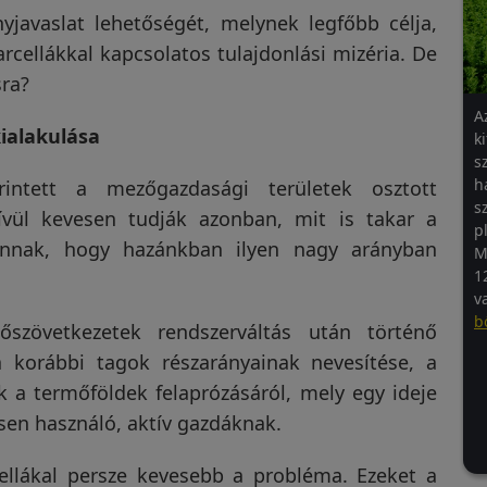
yjavaslat lehetőségét, melynek legfőbb célja,
cellákkal kapcsolatos tulajdonlási mizéria. De
sra?
A
kialakulása
k
s
h
intett a mezőgazdasági területek osztott
s
kívül kevesen tudják azonban, mit is takar a
p
annak, hogy hazánkban ilyen nagy arányban
M
1
v
b
zövetkezetek rendszerváltás után történő
 korábbi tagok részarányainak nevesítése, a
k a termőföldek felaprózásáról, mely egy ideje
esen használó, aktív gazdáknak.
ellákal persze kevesebb a probléma. Ezeket a