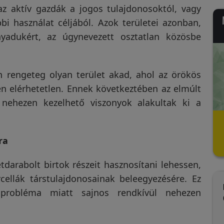
z aktív gazdák a jogos tulajdonosoktól, vagy
bi használat céljából. Azok területei azonban,
nyadukért, az úgynevezett osztatlan közösbe
n rengeteg olyan terület akad, ahol az örökös
n elérhetetlen. Ennek következtében az elmúlt
 nehezen kezelhető viszonyok alakultak ki a
ra
darabolt birtok részeit hasznosítani lehessen,
ellák társtulajdonosainak beleegyezésére. Ez
probléma miatt sajnos rendkívül nehezen