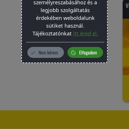
személyreszabásához és a
V
legjobb szolgáltatás
érdekében weboldalunk
sütiket használ.
Tájékoztatónkat
itt éred el.
Nem kérem
Elfogadom