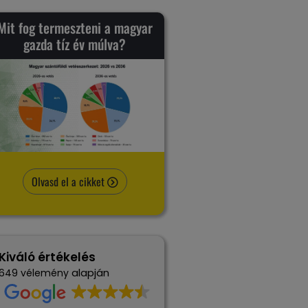
Mit fog termeszteni a magyar
gazda tíz év múlva?
Olvasd el a cikket
Kiváló értékelés
alapján
649 vélemény