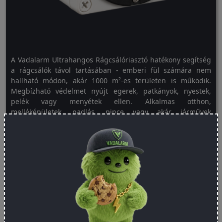
A Vadalarm Ultrahangos Rágcsálóriasztó hatékony segítség
a rágcsálók távol tartásában - emberi fül számára nem
hallható módon, akár 1000 m²-es területen is működik.
Megbízható védelmet nyújt egerek, patkányok, nyestek,
pelék vagy menyétek ellen. Alkalmas otthon,
melléképületek, padlás, pince vagy akár járművek
védelmére is. Az eszköz speciálisan kifejlesztett
ultrahangjeleket bocsát ki, amelyek zavarják a rágcsálókat,
így elkerülik a környéket. Válaszd ki a számodra
legmegfelelőbb változatot – hálózati adapterrel vagy
akkumulátoros kivitelben. Ez a készülék ideális választás
mindazok számára, akik szeretnék megelőzni, hogy
nemkívánatos állatok költözzenek be az otthonukba vagy
annak környezetébe.