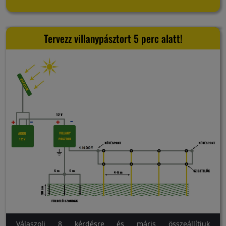
Tervezz villanypásztort 5 perc alatt!
Válaszolj 8 kérdésre és máris összeállítjuk