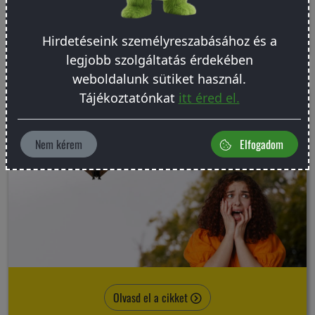
Tudj meg többet
Hirdetéseink személyreszabásához és a
legjobb szolgáltatás érdekében
weboldalunk sütiket használ.
Gyakorlati tudnivalók a denevérekről
Tájékoztatónkat
itt éred el.
Nem kérem
Elfogadom
Olvasd el a cikket