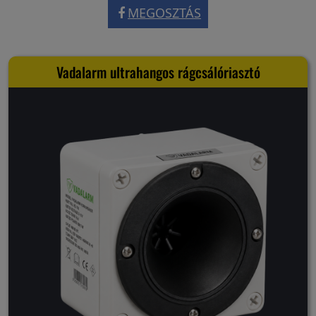
MEGOSZTÁS
Vadalarm ultrahangos rágcsálóriasztó