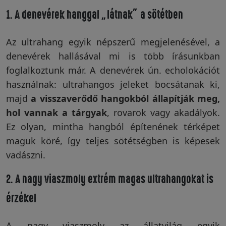
1. A denevérek hanggal „látnak” a sötétben
Vakondriasztás
Az ultrahang egyik népszerű megjelenésével, a
denevérek hallásával mi is több írásunkban
Villanypásztor
foglalkoztunk már. A denevérek ún. echolokációt
használnak: ultrahangos jeleket bocsátanak ki,
majd
a visszaverődő hangokból állapítják meg,
Napelem
hol vannak a tárgyak
, rovarok vagy akadályok.
Ez olyan, mintha hangból építenének térképet
maguk köré, így teljes sötétségben is képesek
GPS
vadászni.
nyomkövetés
2. A nagy viaszmoly extrém magas ultrahangokat is
érzékel
Kiegészítők
A nagy viaszmoly az állatvilág egyik