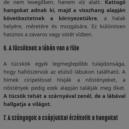
de nem levegőben, hanem víz alatt.
Kattogó
hangokat adnak ki, majd a visszhang alapján
következtetnek a környezetükre
, a halak
helyére, méretére és mozgására. Ez különösen
hasznos a zavaros vagy sötét vízben.
6. A tücsöknek a lábán van a füle
A tücskök egyik legmeglepőbb tulajdonsága,
hogy hallószervük az elülső lábukon található. A
hímek ciripeléssel hívják a nőstényeket, a
nőstények pedig ezek alapján találják meg őket.
A tücsök tehát a szárnyával zenél, de a lábával
hallgatja a világot.
7. A szúnyogok a csápjukkal érzékelik a hangokat