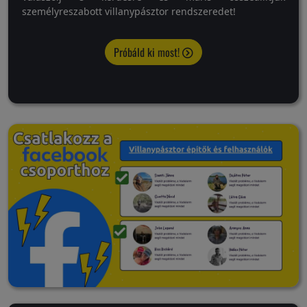
személyreszabott villanypásztor rendszeredet!
Próbáld ki most!