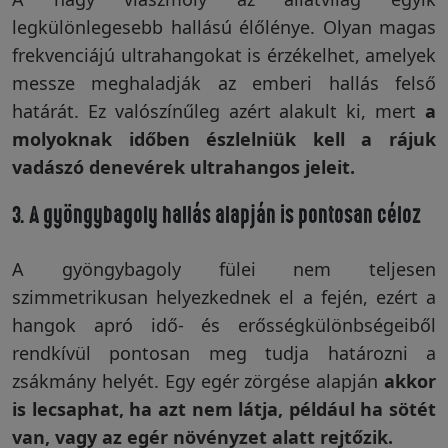
legkülönlegesebb hallású élőlénye. Olyan magas
Garanciáink
frekvenciájú ultrahangokat is érzékelhet, amelyek
messze meghaladják az emberi hallás felső
Szakértői
határát. Ez valószínűleg azért alakult ki, mert
a
blog
molyoknak időben észlelniük kell a rájuk
vadászó denevérek ultrahangos jeleit.
Légy
3. A gyöngybagoly hallás alapján is pontosan céloz
viszonteladó!
A gyöngybagoly fülei nem teljesen
szimmetrikusan helyezkednek el a fején, ezért a
Rólunk
hangok apró idő- és erősségkülönbségeiből
rendkívül pontosan meg tudja határozni a
zsákmány helyét. Egy egér zörgése alapján
akkor
Szállítás,
is lecsaphat, ha azt nem látja, például ha sötét
szerviz
van, vagy az egér növényzet alatt rejtőzik.