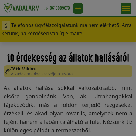
0618089079
Telefonos ügyfélszolgálatunk ma nem elérhető. Arra
Magyarország
kérünk, ha kérdésed van írj e-mailt!
/
Ft
10 érdekesség az állatok hallásáról
Tóth Miklós
Vadriasztás
A Vadalarm Blog szerzője 2016 óta
Az állatok hallása sokkal változatosabb, mint
elsőre gondolnánk. Van, aki ultrahangokkal
Madárriasztás
tájékozódik, más a földön terjedő rezgéseket
érzékeli, és akad olyan rovar is, amelynek nem a
fején, hanem a lábán található a füle. Nézzünk tíz
Rágcsálóriasztás
különleges példát a természetből.