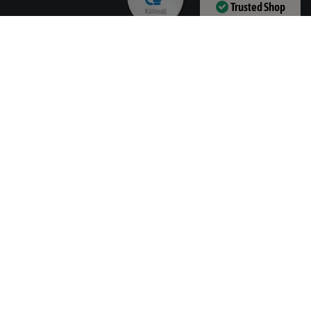
Trusted Shop
Verified by
Trustindex
Hasznos információk
Szállítási információk
ÁSZF
Adatvédelmi nyilatkozat
Blog
Dolgozz nálunk!
Elérhetőségeink
1132 Budapest, Visegrádi u. 40. (Ügyfélfogadás csak
pénteken)
Hívj most:
+3618089079