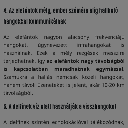
4. Az elefántok mély, ember számára alig hallható
Visszaküldési
politika
hangokkal kommunikálnak
Az elefántok nagyon alacsony frekvenciájú
Kapcsolatfelvétel
hangokat, úgynevezett infrahangokat is
használnak. Ezek a mély rezgések messzire
terjedhetnek, így
az elefántok nagy távolságból
Regisztráció/Belépés
is kapcsolatban maradhatnak egymással
.
Számukra a hallás nemcsak közeli hangokat,
hanem távoli üzeneteket is jelent, akár 10-20 km
távolságból.
5. A delfinek víz alatt használják a visszhangokat
A delfinek szintén echolokációval tájékozódnak,