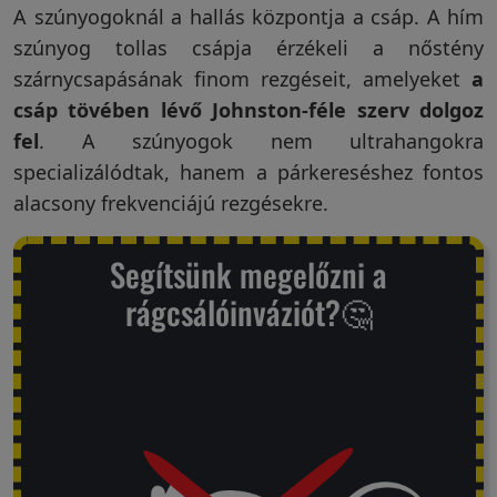
A szúnyogoknál a hallás központja a csáp. A hím
szúnyog tollas csápja érzékeli a nőstény
szárnycsapásának finom rezgéseit, amelyeket
a
csáp tövében lévő Johnston-féle szerv dolgoz
fel
. A szúnyogok nem ultrahangokra
specializálódtak, hanem a párkereséshez fontos
alacsony frekvenciájú rezgésekre.
Segítsünk megelőzni a
rágcsálóinváziót?🤔