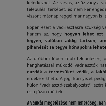
keletkezhet. A szarvas, az őz vagy a v
települési térképet, és nem kér engedé
Vakondriasztás
viszont másnap reggel már nagyon is l
Éppen ezért a vadriasztásra szükség v
Villanypásztor
hanem az, hogy
hogyan lehet ezt
legyen, valóban addig tartson, a
pihenését se tegye hónapokra lehet
Napelem
Az utóbbi időben több településen, 
hanghatással működő vadriasztók has
GPS
gazdák a termésüket védik, a lakók
nyomkövetés
érdeke érthető. A jogi környezet pedi
külön "vadriasztó-szabályozást", ezért
és a józan mérték.
Kiegészítők
A vadkár megelőzése nem lehetőség, han