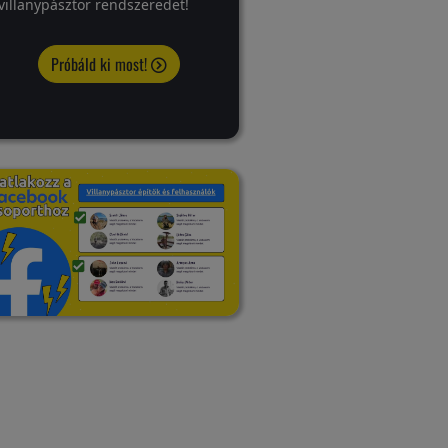
villanypásztor rendszeredet!
Próbáld ki most!