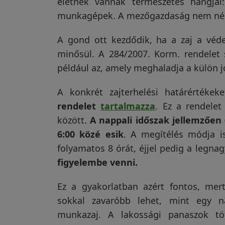
életnek vannak természetes hangjai: 
munkagépek. A mezőgazdaság nem né
A gond ott kezdődik, ha a zaj a vé
minősül. A 284/2007. Korm. rendelet s
például az, amely meghaladja a külön
A konkrét zajterhelési határértéke
rendelet
tartalmazza
. Ez a rendelet
között.
A nappali időszak jellemzően 6
6:00 közé esik
. A megítélés módja is
folyamatos 8 órát, éjjel pedig a legna
figyelembe venni.
Ez a gyakorlatban azért fontos, mert
sokkal zavaróbb lehet, mint egy na
munkazaj. A lakossági panaszok tö