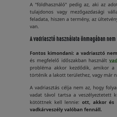
beváltak.
járgány.Kivál
A "földhasználó" pedig az, aki az adot
Olvass tovább
Olvass továb
Egy technikai problémám volt
Visszaküldési
tulajdonos vagy mezőgazdasági váll
és azonnal segítettek.
János Drobilich
Csill
politika
3 hónapja
3 hón
Köszönöm.
feladata, hiszen a termény, az ültetvé
CSak ajánlani tudom
van.
mindenkinek!
A vadriasztó használata önmagában nem 
Kapcsolatfelvétel
Fontos kimondani: a vadriasztó nem
és megfelelő időszakban használt
vad
Regisztráció/Belépés
probléma akkor kezdődik, amikor a v
történik a lakott területhez, vagy már 
A vadriasztás célja nem az, hogy foly
vadat távol tartsa a veszélyeztetett 
kötöttnek kell lennie:
ott, akkor és
vadkárveszély valóban fennáll.