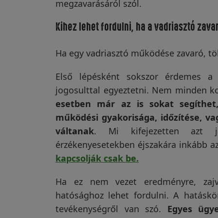
megzavarásáról szól.
Kihez lehet fordulni, ha a vadriasztó zava
Ha egy vadriasztó működése zavaró, töb
Első lépésként sokszor érdemes a 
jogosulttal egyeztetni. Nem minden ko
esetben már az is sokat segíthet,
működési gyakorisága, időzítése, v
váltanak
. Mi kifejezetten azt j
érzékenyesetekben éjszakára inkább a
kapcsolják csak be.
Ha ez nem vezet eredményre, zajvé
hatósághoz lehet fordulni. A hatáskör
tevékenységről van szó.
Egyes ügy