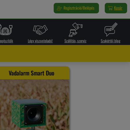
Regisztráció/Belépés
Kosár
iegészítők
Légy viszonteladó!
Szállítás, szerviz
Szakértői blog
Vadalarm Smart Duo