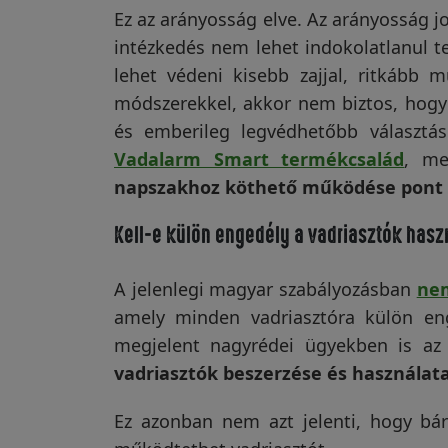
Ez az arányosság elve. Az arányosság j
intézkedés nem lehet indokolatlanul 
lehet védeni kisebb zajjal, ritkább 
módszerekkel, akkor nem biztos, hogy
és emberileg legvédhetőbb választás
Vadalarm Smart termékcsalád
, m
napszakhoz köthető működése pont ez
Kell-e külön engedély a vadriasztók has
A jelenlegi magyar szabályozásban
nem
amely minden vadriasztóra külön enge
megjelent nagyrédei ügyekben is az 
vadriasztók beszerzése és használat
Ez azonban nem azt jelenti, hogy bár