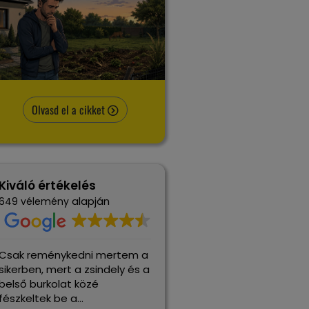
Olvasd el a cikket
Kiváló értékelés
alapján
649 vélemény
ak reménykedni mertem a
Alig 1 éves
kerben, mert a zsindely és a
gyepszőnyegünket elkezdt
lső burkolat közé
a vakondok feltúrni (hiába
szkeltek be a
van vakondhálónk), minden