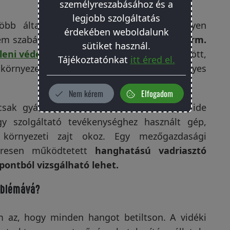
személyreszabásához és a
legjobb szolgáltatás
öbb általános szabály is vonatkozhat. Ilyen
érdekében weboldalunk
lem szabályrendszere. A
284/2007. (X. 29.) Korm.
sütiket használ.
elleni védelemről meghatározza
többek között,
Tájékoztatónkat
itt éred el.
környezetnek, üzemi zajforrásnak és veszélyes
Nem kérem
Elfogadom
sak gyárat jelenthet. A rendelet alapján ide
y szolgáltató tevékenységhez használt gép,
 környezeti zajt okoz. Egy mezőgazdasági
zeresen működtetett
hanghatású vadriasztó
ontból vizsgálható lehet.
roblémává?
m az, hogy minden hangot betiltson. A vidéki