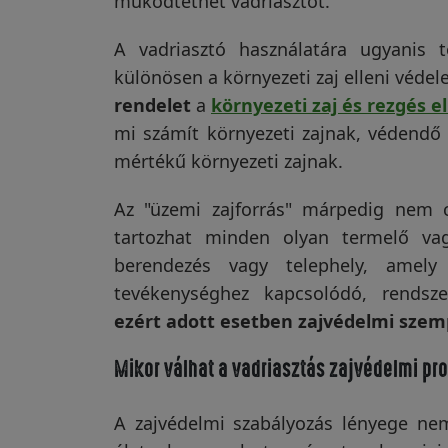
működtethet vadriasztót.
A vadriasztó használatára ugyanis t
különösen a környezeti zaj elleni véde
rendelet
a
környezeti zaj és rezgés 
mi számít környezeti zajnak, védendő 
mértékű környezeti zajnak.
Az "üzemi zajforrás" márpedig nem c
tartozhat minden olyan termelő vag
berendezés vagy telephely, amely
tevékenységhez kapcsolódó, rends
ezért adott esetben zajvédelmi szemp
Mikor válhat a vadriasztás zajvédelmi p
A zajvédelmi szabályozás lényege ne