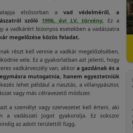
 alapja elsősorban a
vad védelméről, a
ászatról szóló
1996. évi LV. törvény
.
Ez a
y a vadkárért bizonyos esetekben a vadászatra
kár megelőzése közös feladat.
tnak részt kell vennie a vadkár megelőzésében,
ödnie vele. Ez a gyakorlatban azt jelenti, hogy
eres vadkárveszély van, akkor
a gazdának és a
 egymásra mutogatnia, hanem egyeztetniük
ezés lehet például a riasztás, a villanypásztor,
dászat vagy más célravezető módszer.
 azt a személyt vagy szervezetet kell érteni, aki
ű,Gps
A vakondriasztót kézhez
Cs
n a vadászati jogot gyakorolja. Ez sokszor
t
vétele után föl töltöttem és
si
bármikor meg
az útmutató alapján
be
ndig az adott területtől függ.
 hol van a
telepítettem. Mivel a
fé