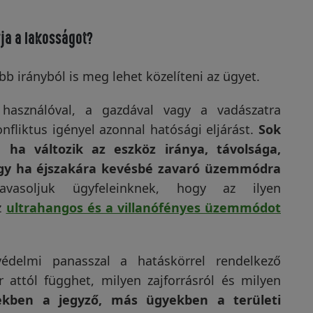
rja a lakosságot?
b irányból is meg lehet közelíteni az ügyet.
használóval, a gazdával vagy a vadászatra
nfliktus igényel azonnal hatósági eljárást.
Sok
 ha változik az eszköz iránya, távolsága,
agy ha éjszakára kevésbé zavaró üzemmódra
avasoljuk ügyfeleinknek, hogy az ilyen
z
ultrahangos és a villanófényes üzemmódot
delmi panasszal a hatáskörrel rendelkező
 attól függhet, milyen zajforrásról és milyen
ekben a jegyző, más ügyekben a területi