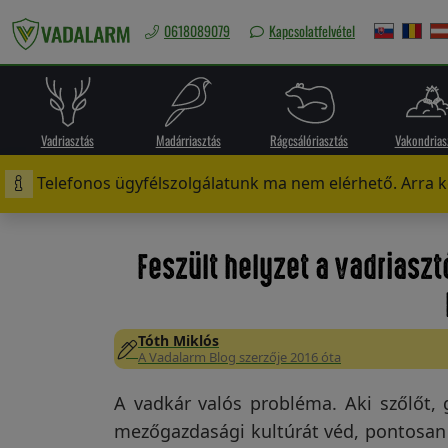
0618089079
Kapcsolatfelvétel
Magyarország
/
Ft
Vadriasztás
Madárriasztás
Rágcsálóriasztás
Vakondrias
Telefonos ügyfélszolgálatunk ma nem elérhető. Arra ké
Vadriasztás
Feszült helyzet a vadriasz
Madárriasztás
Tóth Miklós
A Vadalarm Blog szerzője 2016 óta
A vadkár valós probléma. Aki szőlőt,
Rágcsálóriasztás
mezőgazdasági kultúrát véd, pontosan 