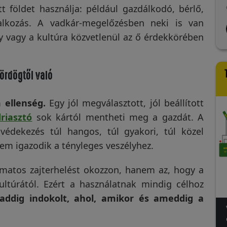
ló😁
talajfúró a szükségesnél
"n
t földet használja: például gazdálkodó, bérlő,
b
Olvass tovább
Ol
nagyobb átmérőjű lyukat
bu
alkozás. A vadkár-megelőzésben neki is van
készített, a riasztó szára
ul
a Kalmár
János Papp
apja
3 hónapja
körül jól le kellett döngölnöm
sz
ny vagy a kultúra közvetlenül az ő érdekkörében
a földet. A működés
an
megindulását követő néhány
es
nap multán a vakond békén
ta
ördögtől való
hagyta a magaságyásainkat.
ir
Má
na
 ellenség.
Egy jól megválasztott, jól beállított
hí
riasztó
sok kártól mentheti meg a gazdát. A
za
az
édekezés túl hangos, túl gyakori, túl közel
ko
nem igazodik a tényleges veszélyhez.
Kö
amatos zajterhelést okozzon, hanem az, hogy a
kultúrától. Ezért a használatnak mindig célhoz
 addig indokolt, ahol, amikor és ameddig a