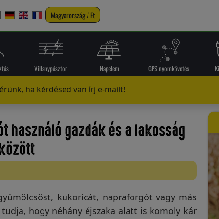
Magyarország / Ft
ztás
Villanypásztor
Napelem
GPS nyomkövetés
K
rünk, ha kérdésed van írj e-mailt!
tót használó gazdák és a lakosság
között
 gyümölcsöst, kukoricát, napraforgót vagy más
tudja, hogy néhány éjszaka alatt is komoly kár