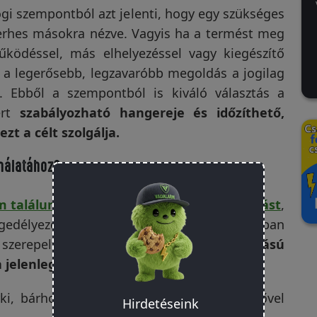
ogi szempontból azt jelenti, hogy egy szükséges
terhes másokra nézve. Vagyis ha a termést meg
működéssel, más elhelyezéssel vagy kiegészítő
 a legerősebb, legzavaróbb megoldás a jogilag
. Ebből a szempontból is kiváló választás a
ert
szabályozható hangereje és időzíthető,
t a célt szolgálja.
ználatához?
 találunk olyan egységes, országos előírást
,
délyezési rendszert állítana fel. A sajtóban
szerepelt, hogy az ott használt
hanghatású
a jelenleg nem engedélyköteles.
ki, bárhol, bármikor és bármilyen hangerővel
Hirdetéseink