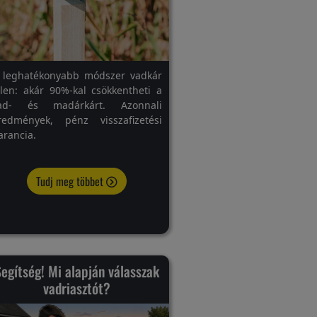
 leghatékonyabb módszer vadkár
llen: akár 90%-kal csökkentheti a
ad- és madárkárt. Azonnali
redmények, pénz visszafizetési
arancia.
Tudj meg többet
egítség! Mi alapján válasszak
vadriasztót?