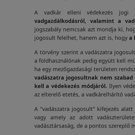
Garanciáink
A vadkár elleni védekezés jogi
vadgazdálkodásról, valamint a vad
jogszabály nemcsak azt mondja ki, hog
Szakértői
jogosult felelhet, hanem azt is, hogy
a 
blog
A törvény szerint a vadászatra jogosul
a földhasználónak pedig együtt kell műk
Légy
ha egy mezőgazdasági területen rendsz
viszonteladó!
vadászatra jogosultnak nem szabad
kell a védekezés módjáról.
Ilyen védek
az elterelő etetés, a vadkárelhárító va
Rólunk
A "vadászatra jogosult" kifejezés alatt
 jó
Meghökkentően korrekt,
Jó minőség
vagy amely az adott vadászterülete
Szállítás,
ségi
segítőkész cég.
nyomkövetö
Több terméket vásároltam
vásároltam,
szerviz
vadásztársaság, de a pontos szereplő mi
már, először is nagyon
tudom nézni