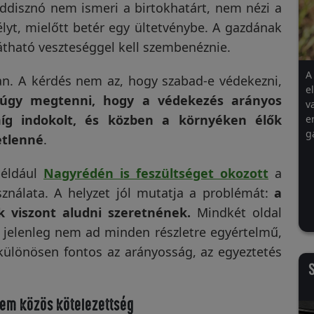
addisznó nem ismeri a birtokhatárt, nem nézi a
lyt, mielőtt betér egy ültetvénybe. A gazdának
átható veszteséggel kell szembenéznie.
A
an. A kérdés nem az, hogy szabad-e védekezni,
e
 úgy megtenni, hogy a védekezés arányos
v
míg indokolt, és közben a környéken élők
e
g
etlenné
.
például
Nagyrédén is feszültséget okozott
a
ználata. A helyzet jól mutatja a problémát:
a
 viszont aludni szeretnének.
Mindkét oldal
g jelenleg nem ad minden részletre egyértelmű,
 különösen fontos az arányosság, az egyeztetés
S
em közös kötelezettség