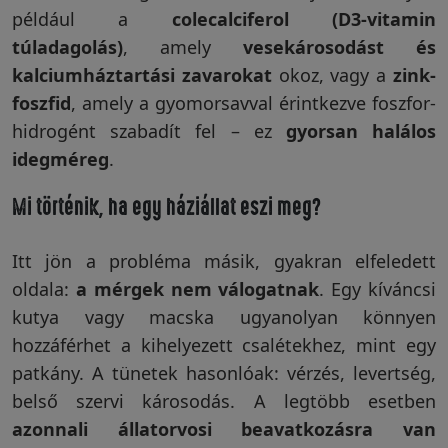
például a
colecalciferol (D3-vitamin
Garanciáink
túladagolás)
, amely
vesekárosodást és
kalciumháztartási zavarokat
okoz, vagy a
zink-
foszfid
, amely a gyomorsavval érintkezve foszfor-
Szakértői
hidrogént szabadít fel – ez
blog
gyorsan halálos
idegméreg
.
Légy
Mi történik, ha egy háziállat eszi meg?
viszonteladó!
Itt jön a probléma másik, gyakran elfeledett
oldala:
a mérgek nem válogatnak
. Egy kíváncsi
Rólunk
kutya vagy macska ugyanolyan könnyen
hozzáférhet a kihelyezett csalétekhez, mint egy
patkány. A tünetek hasonlóak: vérzés, levertség,
Szállítás,
belső szervi károsodás. A legtöbb esetben
szerviz
azonnali állatorvosi beavatkozásra van