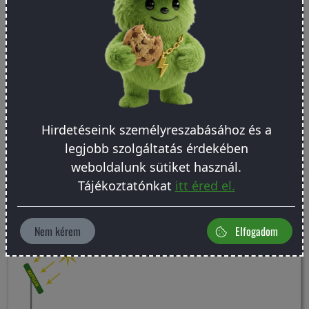
Hirdetéseink személyreszabásához és a
Olvasd el a cikket
legjobb szolgáltatás érdekében
weboldalunk sütiket használ.
Tájékoztatónkat
itt éred el.
Tervezz villanypásztort 5 perc alatt!
Nem kérem
Elfogadom