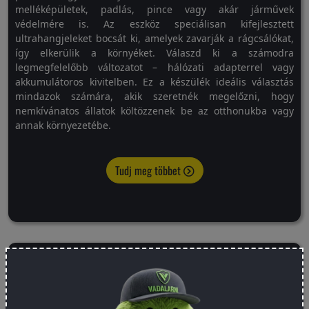
melléképületek, padlás, pince vagy akár járművek
védelmére is. Az eszköz speciálisan kifejlesztett
ultrahangjeleket bocsát ki, amelyek zavarják a rágcsálókat,
így elkerülik a környéket. Válaszd ki a számodra
legmegfelelőbb változatot – hálózati adapterrel vagy
akkumulátoros kivitelben. Ez a készülék ideális választás
mindazok számára, akik szeretnék megelőzni, hogy
nemkívánatos állatok költözzenek be az otthonukba vagy
annak környezetébe.
Tudj meg többet
Mennyi patkányméreg öl meg egy kutyát?