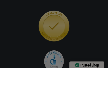
Trusted Shop
Verified by
Trustindex
Hasznos információk
Szállítási információk
ÁSZF
Adatvédelmi nyilatkozat