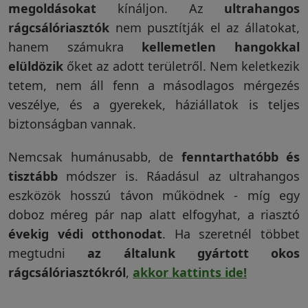
megoldásokat
kínáljon. Az
ultrahangos
rágcsálóriasztók
nem pusztítják el az állatokat,
hanem számukra
kellemetlen hangokkal
elüldözik
őket az adott területről. Nem keletkezik
tetem, nem áll fenn a másodlagos mérgezés
veszélye, és a gyerekek, háziállatok is teljes
biztonságban vannak.
Nemcsak humánusabb, de
fenntarthatóbb és
tisztább
módszer is. Ráadásul az ultrahangos
eszközök hosszú távon működnek - míg egy
doboz méreg pár nap alatt elfogyhat, a riasztó
évekig védi otthonodat
. Ha szeretnél többet
megtudni
az általunk gyártott okos
rágcsálóriasztókról
,
akkor kattints ide!