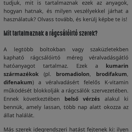
tudjuk, mit is tartalmaznak ezek az anyagok,
hogyan hatnak, és milyen veszélyekkel járhat a
Vakondriasztás
használatuk? Olvass tovább, és kerülj képbe te is!
Mit tartalmaznak a rágcsálóirtó szerek?
Villanypásztor
A legtöbb boltokban vagy szaküzletekben
kapható rágcsálóirtó méreg véralvadásgátló
Napelem
hatóanyagot tartalmaz. Ezek a
kumarin
származékok
(pl.
bromadiolon
,
brodifakum
,
difenakum
) a véralvadásért felelős K-vitamin
GPS
működését blokkolják a rágcsálók szervezetében.
nyomkövetés
Ennek következtében
belső vérzés
alakul ki
bennük, amely lassan, több nap alatt okozza az
állat halálát.
Kiegészítők
Más szerek idegrendszeri hatást fejtenek ki: ilyen