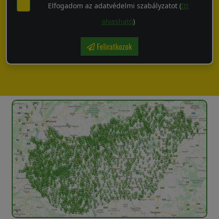
Elfogadom az adatvédelmi szabályzatot (
Itt
olvasható
)
Feliratkozok