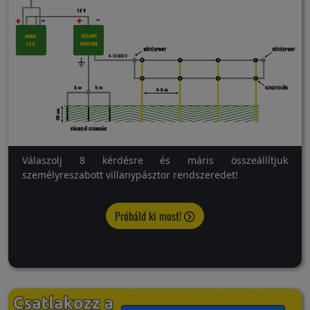
Válaszolj 8 kérdésre és máris összeállítjuk
személyreszabott villanypásztor rendszeredet!
Próbáld ki most!