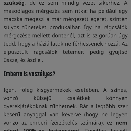
szükség
, de ez sem mindig vezet sikerhez. A
másodlagos mérgezés sem ritka: ha például egy
Visszaküldési
macska megeszi a már mérgezett egeret, szintén
politika
súlyos tüneteket produkálhat. Így ha rágcsálók
mérgezése mellett döntenél, azt is szigorúan úgy
tedd, hogy a háziállatok ne férhessenek hozzá. Az
Kapcsolatfelvétel
elpusztult rágcsálók tetemeit pedig gyűjtsd
üssze, és ásd el.
Regisztráció/Belépés
Emberre is veszélyes?
Igen, főleg kisgyermekek esetében. A színes,
vonzó külsejű csalétkek könnyen
gyerekjátékoknak tűnhetnek. Bár a legtöbb szer
keserű anyaggal van keverve (hogy ne legyen
vonzó az emberi ízérzékelés számára), ez
nem
jelent 100%-os biztonságot
. Egyetlen lenyelt