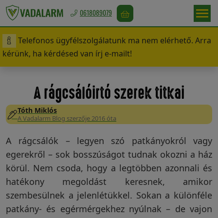
0618089079
Telefonos ügyfélszolgálatunk ma nem elérhető. Arra
Magyarország
kérünk, ha kérdésed van írj e-mailt!
/
Ft
A rágcsálóirtó szerek titkai
Tóth Miklós
Vadriasztás
A Vadalarm Blog szerzője 2016 óta
A rágcsálók – legyen szó patkányokról vagy
egerekről – sok bosszúságot tudnak okozni a ház
Madárriasztás
körül. Nem csoda, hogy a legtöbben azonnali és
hatékony megoldást keresnek, amikor
szembesülnek a jelenlétükkel. Sokan a különféle
Rágcsálóriasztás
patkány- és egérmérgekhez nyúlnak – de vajon