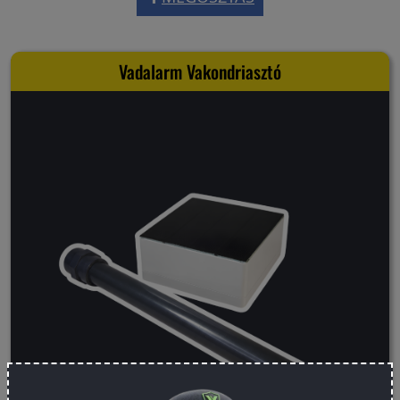
Vadalarm Vakondriasztó