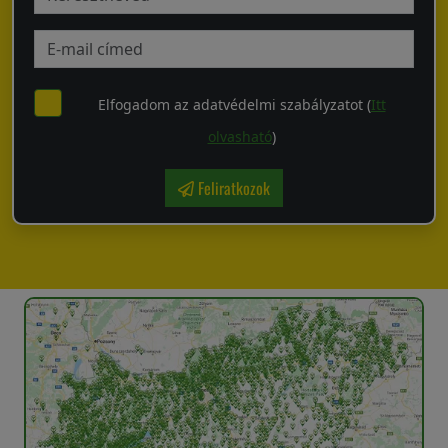
Elfogadom az adatvédelmi szabályzatot (
Itt
olvasható
)
Feliratkozok