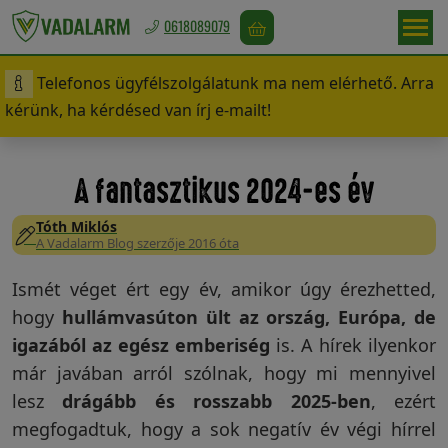
0618089079
Telefonos ügyfélszolgálatunk ma nem elérhető. Arra
Magyarország
kérünk, ha kérdésed van írj e-mailt!
/
Ft
A fantasztikus 2024-es év
Tóth Miklós
Vadriasztás
A Vadalarm Blog szerzője 2016 óta
Ismét véget ért egy év, amikor úgy érezhetted,
hogy
hullámvasúton ült az ország, Európa, de
Madárriasztás
igazából az egész emberiség
is. A hírek ilyenkor
már javában arról szólnak, hogy mi mennyivel
lesz
drágább és rosszabb 2025-ben
, ezért
Rágcsálóriasztás
megfogadtuk, hogy a sok negatív év végi hírrel