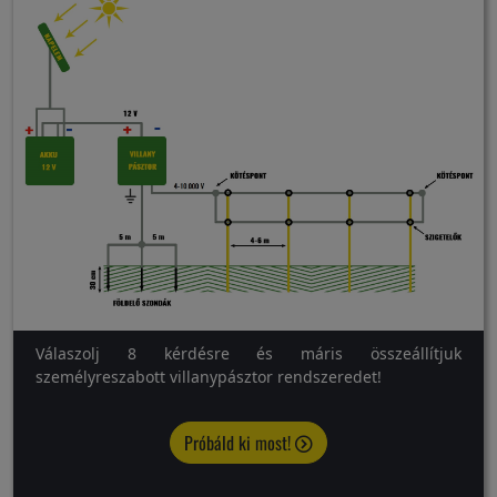
Válaszolj 8 kérdésre és máris összeállítjuk
személyreszabott villanypásztor rendszeredet!
Próbáld ki most!