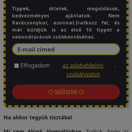
Tippek, ötletek, megoldások,
kedvezményes ajánlatok. Nem
Karácsonykor, azonnal.Iratkozz fel, és
már küldjük is az első 10 tippet a
vakondtúrások csökkentéséhez.
Elfogadom
az adatvédelmi
.
szabályzatot
SEGÍTSETEK
Na akkor tegyük tisztába!
Mi sem élünk álomvilágban
. Tudjuk, hogy az