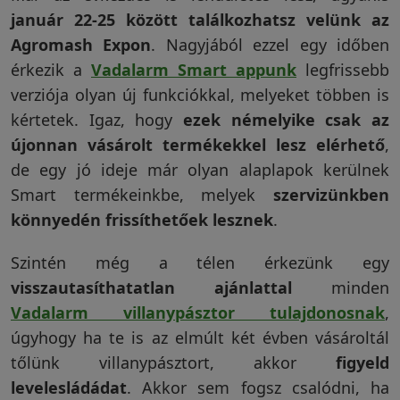
január 22-25 között találkozhatsz velünk az
Agromash Expon
. Nagyjából ezzel egy időben
érkezik a
Vadalarm Smart appunk
legfrissebb
verziója olyan új funkciókkal, melyeket többen is
kértetek. Igaz, hogy
ezek némelyike csak az
újonnan vásárolt termékekkel lesz elérhető
,
de egy jó ideje már olyan alaplapok kerülnek
Smart termékeinkbe, melyek
szervizünkben
könnyedén frissíthetőek lesznek
.
Szintén még a télen érkezünk egy
visszautasíthatatlan ajánlattal
minden
Vadalarm villanypásztor tulajdonosnak
,
úgyhogy ha te is az elmúlt két évben vásároltál
tőlünk villanypásztort, akkor
figyeld
levelesládádat
. Akkor sem fogsz csalódni, ha