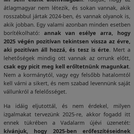
átlagmagyar nem létezik, és sokan vannak, akik
rosszabbul jártak 2024-ben, és vannak olyanok is,
akik jobban. Egy valami azonban minden esetben
borítékolható:
annak van esélye arra, hogy
2025 végén pozitívan tekintsen vissza az évre,
aki pozitívan áll hozzá, és tesz is érte
. Mert a
lehetőségek mindig ott vannak az orrunk előtt,
csak egy picit meg kell erőltetnünk magunkat
.
Nem a kormánytól, vagy egy felsőbb hatalomtól
kell várni a sikert, és nem szabad levennünk saját
vállunkról a felelősséget.
Ha idáig eljutottál, és nem érdekel, milyen
izgalmakat tervezünk 2025-re, akkor fogadd itt
ennek tükrében a Vadalarm újévi üzenetét:
kívánjuk, hogy 2025-ben erőfeszítéseidnek