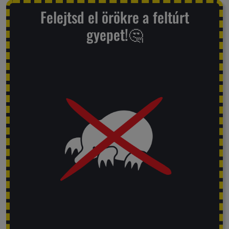
Felejtsd el örökre a feltúrt
gyepet!🤔