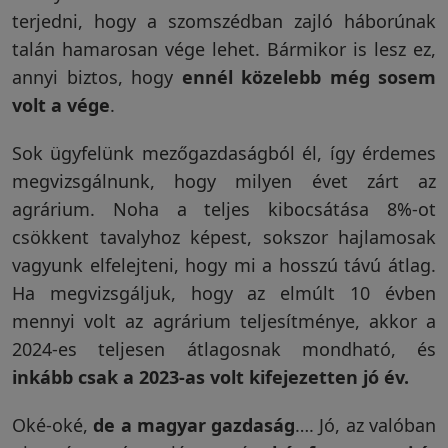
terjedni, hogy a szomszédban zajló háborúnak
Garanciáink
talán hamarosan vége lehet. Bármikor is lesz ez,
annyi biztos, hogy
ennél közelebb még sosem
volt a vége
.
Szakértői
blog
Sok ügyfelünk mezőgazdaságból él, így érdemes
megvizsgálnunk, hogy milyen évet zárt az
Légy
agrárium. Noha a teljes kibocsátása 8%-ot
viszonteladó!
csökkent tavalyhoz képest, sokszor hajlamosak
vagyunk elfelejteni, hogy mi a hosszú távú átlag.
Ha megvizsgáljuk, hogy az elmúlt 10 évben
Rólunk
mennyi volt az agrárium teljesítménye, akkor a
2024-es teljesen átlagosnak mondható, és
inkább csak a 2023-as volt kifejezetten jó év.
Szállítás,
szerviz
Oké-oké,
de a magyar gazdaság
…. Jó, az valóban