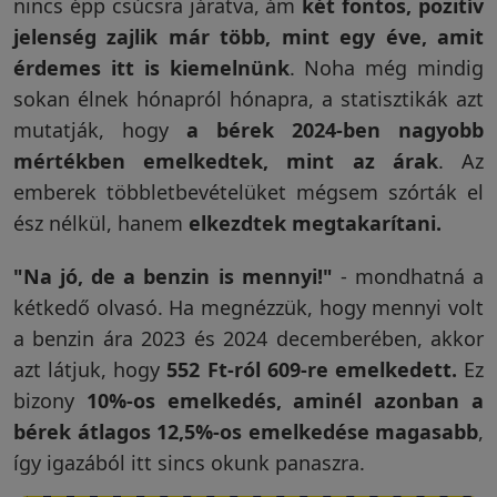
nincs épp csúcsra járatva, ám
két fontos, pozitív
jelenség zajlik már több, mint egy éve, amit
Visszaküldési
érdemes itt is kiemelnünk
. Noha még mindig
politika
sokan élnek hónapról hónapra, a statisztikák azt
mutatják, hogy
a bérek 2024-ben nagyobb
mértékben emelkedtek, mint az árak
. Az
Kapcsolatfelvétel
emberek többletbevételüket mégsem szórták el
ész nélkül, hanem
elkezdtek megtakarítani.
Regisztráció/Belépés
"Na jó, de a benzin is mennyi!"
- mondhatná a
kétkedő olvasó. Ha megnézzük, hogy mennyi volt
a benzin ára 2023 és 2024 decemberében, akkor
azt látjuk, hogy
552 Ft-ról 609-re emelkedett.
Ez
bizony
10%-os emelkedés, aminél azonban a
bérek átlagos 12,5%-os emelkedése magasabb
,
így igazából itt sincs okunk panaszra.