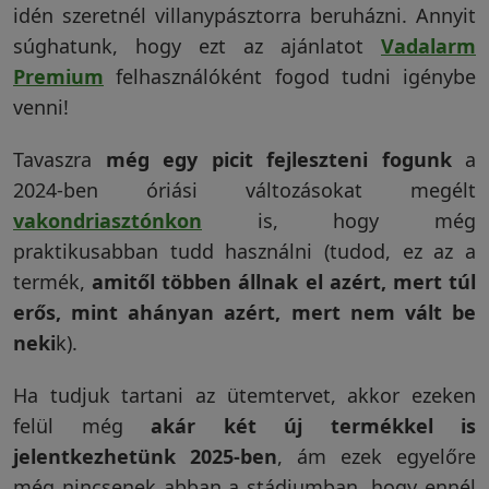
idén szeretnél villanypásztorra beruházni. Annyit
súghatunk, hogy ezt az ajánlatot
Vadalarm
Premium
felhasználóként fogod tudni igénybe
venni!
Tavaszra
még egy picit fejleszteni fogunk
a
2024-ben óriási változásokat megélt
vakondriasztónkon
is, hogy még
praktikusabban tudd használni (tudod, ez az a
termék,
amitől többen állnak el azért, mert túl
erős, mint ahányan azért, mert nem vált be
neki
k).
Ha tudjuk tartani az ütemtervet, akkor ezeken
felül még
akár két új termékkel is
jelentkezhetünk 2025-ben
, ám ezek egyelőre
még nincsenek abban a stádiumban, hogy ennél