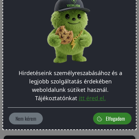
A Vadalarm Vakondriasztó beépített akkumulátorral és
napelemmel működik. A talajban keltett rezgések
segítségével hatékonyan riasztja el a vakondokat a védendő
területről. Akár 30 méter sugarú körben is képes védelmet
nyújtani, így egyetlen eszközzel szinte egy teljes udvar
lefedhető. Ha olyan helyen használod, ahol fennáll a lopás
veszélye, javasolt lopásbiztosítást kötni. Tartsd távol a
Hirdetéseink személyreszabásához és a
vakondokat a kertedtől ezzel a környezetbarát, napelemes
legjobb szolgáltatás érdekében
megoldással!
weboldalunk sütiket használ.
Tájékoztatónkat
itt éred el.
Tudj meg többet
Nem kérem
Elfogadom