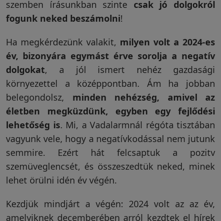
szemben írásunkban szinte
csak jó dolgokról
fogunk neked beszámolni
!
Vakondriasztás
Ha megkérdezünk valakit,
milyen volt a 2024-es
év, bizonyára egymást érve sorolja a negatív
Villanypásztor
dolgokat
, a jól ismert nehéz gazdasági
környezettel a középpontban. Ám ha jobban
belegondolsz,
minden nehézség, amivel az
Napelem
életben megküzdünk, egyben egy fejlődési
lehetőség is
. Mi, a Vadalarmnál régóta tisztában
vagyunk vele, hogy a negatívkodással nem jutunk
GPS
semmire. Ezért hát felcsaptuk a pozitv
nyomkövetés
szemüveglencsét, és összeszedtük neked, minek
lehet örülni idén év végén.
Kiegészítők
Kezdjük mindjárt a végén: 2024 volt az az év,
amelyiknek decemberében arról kezdtek el hírek