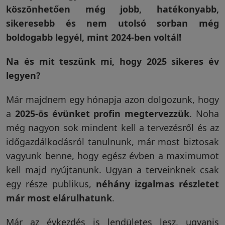
köszönhetően még jobb, hatékonyabb,
sikeresebb és nem utolsó sorban még
boldogabb legyél, mint 2024-ben voltál!
Na és mit teszünk mi, hogy 2025 sikeres év
legyen?
Már majdnem egy hónapja azon dolgozunk, hogy
a
2025-ös évünket profin megtervezzük
. Noha
még nagyon sok mindent kell a tervezésről és az
időgazdálkodásról tanulnunk, már most biztosak
vagyunk benne, hogy egész évben a maximumot
kell majd nyújtanunk. Ugyan a terveinknek csak
egy része publikus,
néhány izgalmas részletet
már most elárulhatunk
.
Már az évkezdés is lendületes lesz, ugyanis