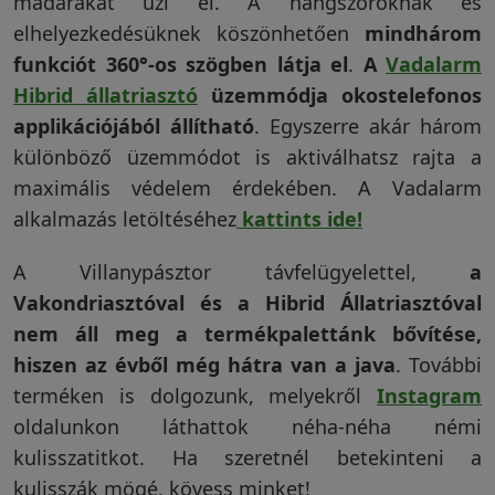
madarakat űzi el. A hangszóróknak és
elhelyezkedésüknek köszönhetően
mindhárom
funkciót 360°-os szögben látja el
.
A
Vadalarm
Hibrid állatriasztó
üzemmódja okostelefonos
applikációjából állítható
. Egyszerre akár három
különböző üzemmódot is aktiválhatsz rajta a
maximális védelem érdekében. A Vadalarm
alkalmazás letöltéséhez
kattints ide!
A Villanypásztor távfelügyelettel,
a
Vakondriasztóval és a Hibrid Állatriasztóval
nem áll meg a termékpalettánk bővítése,
hiszen az évből még hátra van a java
. További
terméken is dolgozunk, melyekről
Instagram
oldalunkon láthattok néha-néha némi
kulisszatitkot. Ha szeretnél betekinteni a
kulisszák mögé, kövess minket!