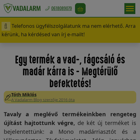
0618089079
Telefonos ügyfélszolgálatunk ma nem elérhető. Arra
Magyarország
kérünk, ha kérdésed van írj e-mailt!
/
Ft
Egy termék a vad-, rágcsáló és
madár kárra is - Megtérülő
Vadriasztás
befektetés!
Tóth Miklós
Madárriasztás
A Vadalarm Blog szerzője 2016 óta
Tavaly a meglévő termékeinkben rengeteg
újítást hajtottunk végre,
de két új terméket is
Rágcsálóriasztás
bejelentettünk: a Mono madárriasztót és a