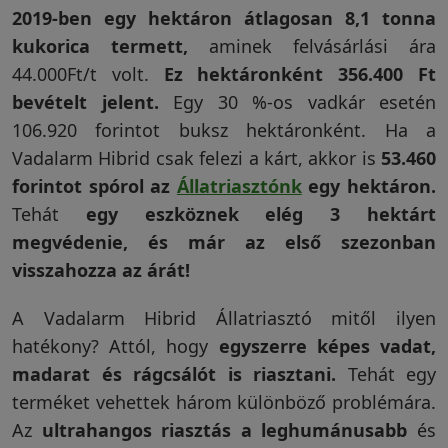
2019-ben egy hektáron átlagosan 8,1 tonna
kukorica termett,
aminek felvásárlási ára
44.000Ft/t volt.
Ez hektáronként 356.400 Ft
bevételt jelent.
Egy 30 %-os vadkár esetén
106.920 forintot buksz hektáronként. Ha a
Vadalarm Hibrid csak felezi a kárt, akkor is
53.460
forintot spórol az
Állatriasztónk
egy hektáron.
Tehát
egy eszköznek elég 3 hektárt
megvédenie, és már az első szezonban
visszahozza az árát!
A Vadalarm Hibrid Állatriasztó mitől ilyen
hatékony? Attól, hogy
egyszerre képes vadat,
madarat és rágcsálót is riasztani.
Tehát egy
terméket vehettek három különböző problémára.
Az
ultrahangos riasztás a leghumánusabb
és