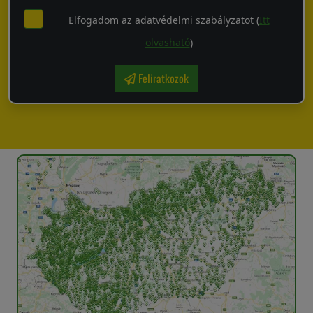
Elfogadom az adatvédelmi szabályzatot (
Itt
olvasható
)
Feliratkozok