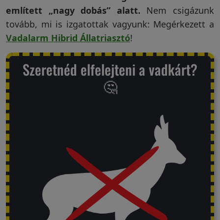
említett „nagy dobás” alatt.
Nem csigázunk
Garanciáink
tovább, mi is izgatottak vagyunk: Megérkezett a
Vadalarm Hibrid Állatriasztó
!
Szakértői
blog
Szeretnéd elfelejteni a vadkárt?
🤔
Légy
viszonteladó!
Rólunk
Szállítás,
szerviz