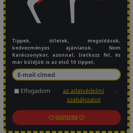
Visszaküldési
politika
Tippek, ötletek, megoldások,
Kapcsolatfelvétel
kedvezményes ajánlatok. Nem
Karácsonykor, azonnal. Iratkozz fel, és
már küldjük is az első 10 tippet.
Regisztráció/Belépés
Elfogadom
az adatvédelmi
.
szabályzatot
SEGÍTSETEK