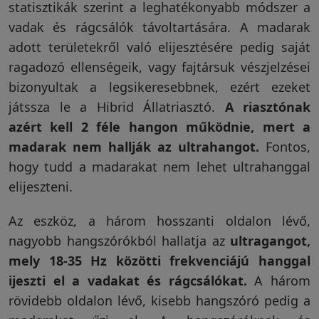
statisztikák szerint a leghatékonyabb módszer a
vadak és rágcsálók távoltartására. A madarak
adott területekről való elijesztésére pedig saját
ragadozó ellenségeik, vagy fajtársuk vészjelzései
bizonyultak a legsikeresebbnek, ezért ezeket
játssza le a Hibrid Állatriasztó.
A riasztónak
azért kell 2 féle hangon működnie, mert a
madarak nem hallják az ultrahangot.
Fontos,
hogy tudd a madarakat nem lehet ultrahanggal
elijeszteni.
Az eszköz, a három hosszanti oldalon lévő,
nagyobb hangszórókból hallatja az
ultragangot,
mely 18-35 Hz közötti frekvenciájú hanggal
ijeszti el a vadakat és rágcsálókat.
A három
rövidebb oldalon lévő, kisebb hangszóró pedig a