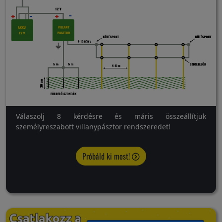
Válaszolj 8 kérdésre és máris összeállítjuk
személyreszabott villanypásztor rendszeredet!
Próbáld ki most!