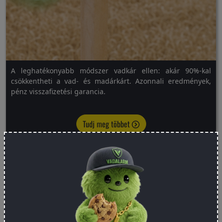
A leghatékonyabb módszer vadkár ellen: akár 90%-kal
csökkentheti a vad- és madárkárt. Azonnali eredmények,
pénz visszafizetési garancia.
Tudj meg többet
Van-e még jövője a kukoricának Magyarországon?