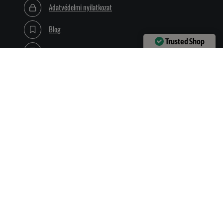
Adatvédelmi nyilatkozat
Blog
Trusted Shop
Dolgozz nálunk!
Verified by
Trustindex
Elérhetőségeink
1132 Budapest, Visegrádi u. 40. (Ügyfélfogadás csak
pénteken)
Hívj most:
+3618089079
Írj e-mailt:
info@vadalarm.hu
Vagy írj facebook üzenetet
Gyakori kérdések