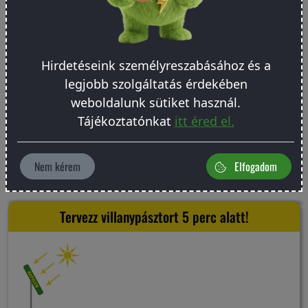
Hirdetéseink személyreszabásához és a
legjobb szolgáltatás érdekében
weboldalunk sütiket használ.
Tájékoztatónkat
itt éred el.
Olvasd el a cikket
Nem kérem
Elfogadom
Tervezz villanypásztort 5 perc alatt!