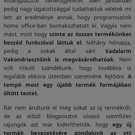
Villanypásztor Távfelügyeletet. Idén januárban
pedig nagy izgatottsággal tudathattuk veletek mi
Vakondriasztás
lett az eredménye annak, hogy programozónk
home office-ban bontakozhatott ki. Vagyis nem
mást, mint hogy
szinte az összes termékünket
Villanypásztor
beszéd funkcióval láttuk el
. Néhány hónapja,
pedig a sokak által várt
Vadalarm
Vakondriasztóink is megvásárolhatóak
. Nem
Napelem
volt titkolt szándékunk, hogy továbbra is
legalább ekkora ütemben szeretnénk fejlődni.
A
tempó most egy újabb termék formájában
GPS
öltött testet.
nyomkövetés
Bár nem árultunk el még sokat az új termékről,
de az előző blogposztot olvasó szemfüles
Kiegészítők
rajongók azt már kideríthették, hogy
egy új
termék bevezetésére gondolunk az ott