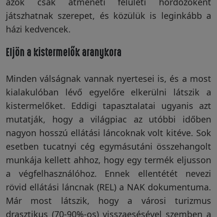
azok csak átmeneti felületi hordozóként
játszhatnak szerepet, és közülük is leginkább a
házi kedvencek.
Eljön a kistermelők aranykora
Minden válságnak vannak nyertesei is, és a most
kialakulóban lévő egyelőre elkerülni látszik a
kistermelőket. Eddigi tapasztalatai ugyanis azt
mutatják, hogy a világpiac az utóbbi időben
nagyon hosszú ellátási láncoknak volt kitéve. Sok
esetben tucatnyi cég egymásutáni összehangolt
munkája kellett ahhoz, hogy egy termék eljusson
a végfelhasználóhoz. Ennek ellentétét nevezi
rövid ellátási láncnak (REL) a NAK dokumentuma.
Már most látszik, hogy a városi turizmus
drasztikus (70-90%-os) visszaesésével szemben a