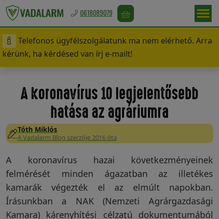
0618089079
Telefonos ügyfélszolgálatunk ma nem elérhető. Arra
Magyarország
kérünk, ha kérdésed van írj e-mailt!
/
Ft
A koronavírus 10 legjelentősebb
hatása az agráriumra
Vadriasztás
Tóth Miklós
A Vadalarm Blog szerzője 2016 óta
Madárriasztás
A koronavírus hazai következményeinek
felmérését minden ágazatban az illetékes
kamarák végezték el az elmúlt napokban.
Rágcsálóriasztás
Írásunkban a NAK (Nemzeti Agrárgazdasági
Kamara) kárenyhítési célzatú dokumentumából