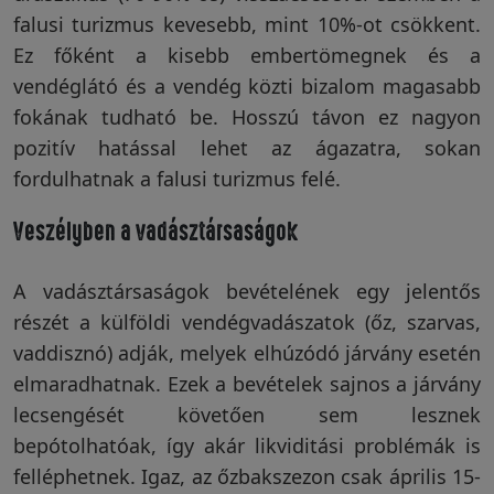
falusi turizmus kevesebb, mint 10%-ot csökkent.
Ez főként a kisebb embertömegnek és a
vendéglátó és a vendég közti bizalom magasabb
fokának tudható be. Hosszú távon ez nagyon
pozitív hatással lehet az ágazatra, sokan
fordulhatnak a falusi turizmus felé.
Veszélyben a vadásztársaságok
A vadásztársaságok bevételének egy jelentős
részét a külföldi vendégvadászatok (őz, szarvas,
vaddisznó) adják, melyek elhúzódó járvány esetén
elmaradhatnak. Ezek a bevételek sajnos a járvány
lecsengését követően sem lesznek
bepótolhatóak, így akár likviditási problémák is
felléphetnek. Igaz, az őzbakszezon csak április 15-