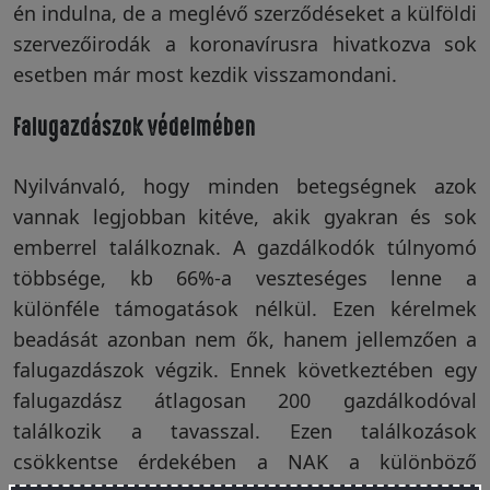
én indulna, de a meglévő szerződéseket a külföldi
szervezőirodák a koronavírusra hivatkozva sok
esetben már most kezdik visszamondani.
Falugazdászok védelmében
Nyilvánvaló, hogy minden betegségnek azok
vannak legjobban kitéve, akik gyakran és sok
emberrel találkoznak. A gazdálkodók túlnyomó
többsége, kb 66%-a veszteséges lenne a
különféle támogatások nélkül. Ezen kérelmek
beadását azonban nem ők, hanem jellemzően a
falugazdászok végzik. Ennek következtében egy
falugazdász átlagosan 200 gazdálkodóval
találkozik a tavasszal. Ezen találkozások
csökkentse érdekében a NAK a különböző