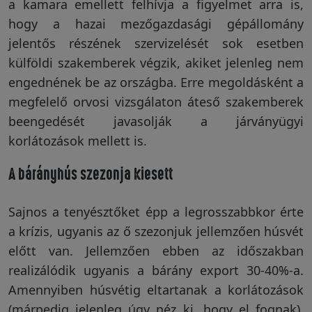
a kamara emellett felhívja a figyelmet arra is,
hogy a hazai mezőgazdasági gépállomány
jelentős részének szervizelését sok esetben
külföldi szakemberek végzik, akiket jelenleg nem
engednének be az országba. Erre megoldásként a
megfelelő orvosi vizsgálaton áteső szakemberek
beengedését javasolják a járványügyi
korlátozások mellett is.
A bárányhús szezonja kiesett
Sajnos a tenyésztőket épp a legrosszabbkor érte
a krízis, ugyanis az ő szezonjuk jellemzően húsvét
előtt van. Jellemzően ebben az időszakban
realizálódik ugyanis a bárány export 30-40%-a.
Amennyiben húsvétig eltartanak a korlátozások
(márpedig jelenleg úgy néz ki, hogy el fognak),