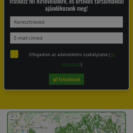
Iratkozz fel hírlevelünkre, és értékes tartalmakkal
ajándékozunk meg!
Elfogadom az adatvédelmi szabályzatot (
Itt
olvasható
)
Feliratkozok