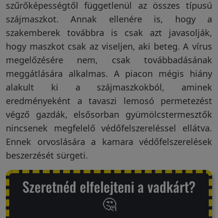
szűrőképességtől függetlenül az összes típusú
Garanciáink
szájmaszkot. Annak ellenére is, hogy a
szakemberek továbbra is csak azt javasolják,
hogy maszkot csak az viseljen, aki beteg. A vírus
Szakértői
megelőzésére nem, csak továbbadásának
blog
meggátlására alkalmas. A piacon mégis hiány
alakult ki a szájmaszkokból, aminek
Légy
eredményeként a tavaszi lemosó permetezést
viszonteladó!
végző gazdák, elsősorban gyümölcstermesztők
nincsenek megfelelő védőfelszereléssel ellátva.
Ennek orvoslására a kamara védőfelszerelések
Rólunk
beszerzését sürgeti.
Szeretnéd elfelejteni a vadkárt?
Szállítás,
🤔
szerviz