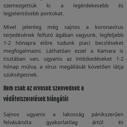
szemezgettük ki a legérdekesebb és
Vakondriasztás
legjelentősebb pontokat.
Mivel jelenleg még sajnos a koronavírus
terjedésének felfutó ágában vagyunk, legfeljebb
Villanypásztor
1-2 hónapra előre tudunk piaci becsléseket
megfogalmazni. Láthatóan ezzel a Kamara is
tisztában van, ugyanis az intézkedéseket 1-2
Napelem
hónap múlva, a vírus megállását követően látja
szükségesnek.
GPS
nyomkövetés
Nem csak az orvosok szenvednek a
védőfelszerelések hiányától
Kiegészítők
Sajnos ugyanis a lakosság pánikszerűen
felvásárolta gyakorlatilag ártól és