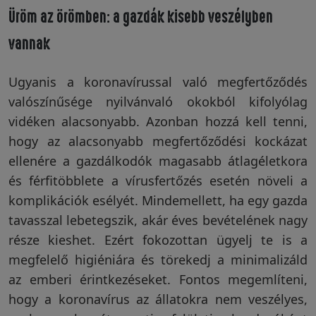
Üröm az örömben: a gazdák kisebb veszélyben
vannak
Ugyanis a koronavírussal való megfertőződés
valószínűsége nyilvánvaló okokból kifolyólag
vidéken alacsonyabb. Azonban hozzá kell tenni,
hogy az alacsonyabb megfertőződési kockázat
ellenére a gazdálkodók magasabb átlagéletkora
és férfitöbblete a vírusfertőzés esetén növeli a
komplikációk esélyét. Mindemellett, ha egy gazda
tavasszal lebetegszik, akár éves bevételének nagy
része kieshet. Ezért fokozottan ügyelj te is a
megfelelő higiéniára és törekedj a minimalizáld
az emberi érintkezéseket. Fontos megemlíteni,
hogy a koronavírus az állatokra nem veszélyes,