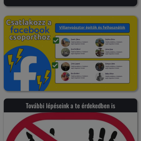
További lépéseink a te érdekedben is