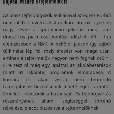
Bajban lesznek a tejtermelők is
Az olasz tejfeldolgozók leállásával az egész EU-ból
odaszállított évi közel 4 milliárd liternyi nyerstej
nagy része a spotpiacon jelenne meg, ami
drasztikus piaci összeomlást idézhet elő – írja
elemzésében a NAK. A belföldi piacon így tejből
túlkínálat lép fel, mely áresést von maga után,
aminek a tejtermelők nagyon nem fognak örülni.
Erre tesz rá még egy lapáttal az iskolabezárások
miatt az iskolatej programok elmaradása. A
kamara itt akár vissza nem térítendő
támogatások bevetésének lehetőségét is említi.
Emellett felvetődik a hazai sajt- és tejporgyártás
részarányának állami segítséggel történő
növelése, piacot biztosítva a tejtermelőknek.