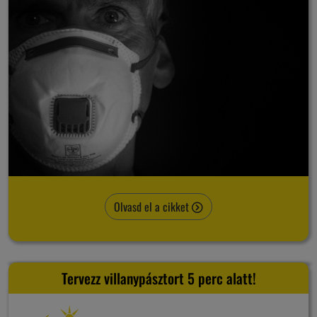
Olvasd el a cikket
Tervezz villanypásztort 5 perc alatt!